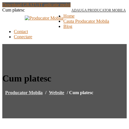
Download GRATUIT aplicatie mobil
Cum platesc
ADAUGA PRODUCATOR MOBILA
Home
Cauta Producator Mobila
Blog
Contact
Conectare
Cum platesc
Producator Mobila
/
Website
/
Cum platesc