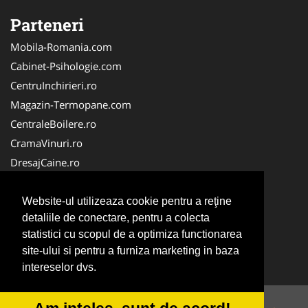
Parteneri
Mobila-Romania.com
Cabinet-Psihologie.com
CentruInchirieri.ro
Magazin-Termopane.com
CentraleBoilere.ro
CramaVinuri.ro
DresajCaine.ro
Medic-Bun.com
Alpinist-Utilitar.com
Website-ul utilizeaza cookie pentru a reţine
detaliile de conectare, pentru a colecta
Birouri-Cadastru.ro
statistici cu scopul de a optimiza functionarea
FirmaTractariAuto.ro
site-ului si pentru a furniza marketing in baza
Service-Reparatii.com
intereselor dvs.