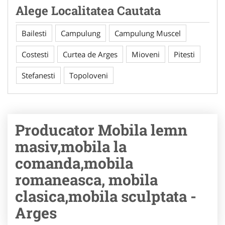
Alege Localitatea Cautata
Bailesti
Campulung
Campulung Muscel
Costesti
Curtea de Arges
Mioveni
Pitesti
Stefanesti
Topoloveni
Producator Mobila lemn
masiv,mobila la
comanda,mobila
romaneasca, mobila
clasica,mobila sculptata -
Arges