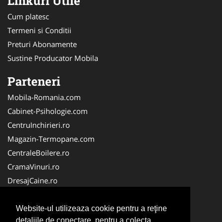
Linkuri Utile
Cum platesc
Termeni si Conditii
Preturi Abonamente
Sustine Producator Mobila
Parteneri
Mobila-Romania.com
Cabinet-Psihologie.com
CentruInchirieri.ro
Magazin-Termopane.com
CentraleBoilere.ro
CramaVinuri.ro
DresajCaine.ro
Medic-Bun.com
Alpinist-Utilitar.com
Website-ul utilizeaza cookie pentru a reţine
detaliile de conectare, pentru a colecta
Birouri-Cadastru.ro