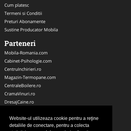
Cum platesc
Termeni si Conditii
Preturi Abonamente
Sustine Producator Mobila
Parteneri
Mobila-Romania.com
Cabinet-Psihologie.com
CentruInchirieri.ro
Magazin-Termopane.com
CentraleBoilere.ro
CramaVinuri.ro
DresajCaine.ro
Medic-Bun.com
Alpinist-Utilitar.com
Website-ul utilizeaza cookie pentru a reţine
detaliile de conectare, pentru a colecta
Birouri-Cadastru.ro