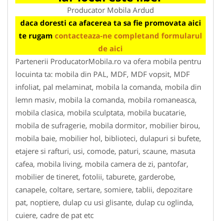
Producator Mobila Ardud
daca doresti ca afacerea ta sa fie promovata aici
te rugam
contacteaza-ne completand formularul
de aici
Partenerii ProducatorMobila.ro va ofera mobila pentru
locuinta ta: mobila din PAL, MDF, MDF vopsit, MDF
infoliat, pal melaminat, mobila la comanda, mobila din
lemn masiv, mobila la comanda, mobila romaneasca,
mobila clasica, mobila sculptata, mobila bucatarie,
mobila de sufragerie, mobila dormitor, mobilier birou,
mobila baie, mobilier hol, biblioteci, dulapuri si bufete,
etajere si rafturi, usi, comode, paturi, scaune, masuta
cafea, mobila living, mobila camera de zi, pantofar,
mobilier de tineret, fotolii, taburete, garderobe,
canapele, coltare, sertare, somiere, tablii, depozitare
pat, noptiere, dulap cu usi glisante, dulap cu oglinda,
cuiere, cadre de pat etc