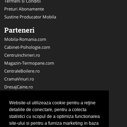
Termeni si Conditii
Preturi Abonamente
Sustine Producator Mobila
Parteneri
Mobila-Romania.com
Cabinet-Psihologie.com
CentruInchirieri.ro
Magazin-Termopane.com
CentraleBoilere.ro
CramaVinuri.ro
DresajCaine.ro
Medic-Bun.com
Alpinist-Utilitar.com
Website-ul utilizeaza cookie pentru a reţine
detaliile de conectare, pentru a colecta
Birouri-Cadastru.ro
statistici cu scopul de a optimiza functionarea
FirmaTractariAuto.ro
site-ului si pentru a furniza marketing in baza
Service-Reparatii.com