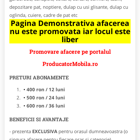
depozitare pat, noptiere, dulap cu usi glisante, dulap cu
oglinda, cuiere, cadre de pat etc
Pagina Demonstrativa afacerea
nu este promovata iar locul este
liber
Promovare afacere pe portalul
ProducatorMobila.ro
PRETURI ABONAMENTE
400 ron / 12 luni
500 ron / 24 luni
600 ron / 36 luni
BENEFICII SI AVANTAJE
- prezenta
EXCLUSIVA
pentru orasul dumneavoastra (o
singura afacere pentru fiecare oras si categorie)