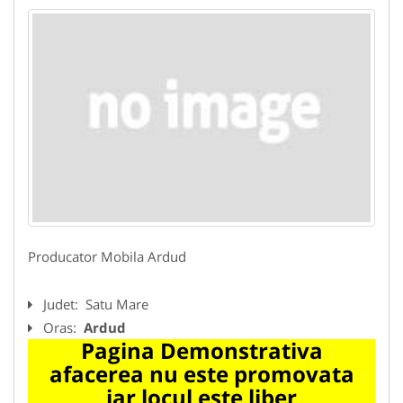
Producator Mobila Ardud
Judet:
Satu Mare
Oras:
Ardud
Pagina Demonstrativa
afacerea nu este promovata
iar locul este liber