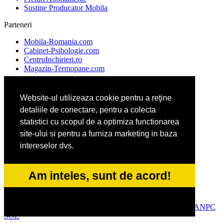
Sustine Producator Mobila
Parteneri
Mobila-Romania.com
Cabinet-Psihologie.com
CentruInchirieri.ro
Magazin-Termopane.com
Website-ul utilizeaza cookie pentru a reţine
CentraleBoilere.ro
detaliile de conectare, pentru a colecta
CramaVinuri.ro
DresajCaine.ro
statistici cu scopul de a optimiza functionarea
Medic-Bun.com
site-ului si pentru a furniza marketing in baza
intereselor dvs.
Alpinist-Utilitar.com
Birouri-Cadastru.ro
Am inteles, sunt de acord!
FirmaTractariAuto.ro
Service-Reparatii.com
© 2014-2026 Powered by
VilonMedia
&
Tokaido Consult
-
ANPC
SOL