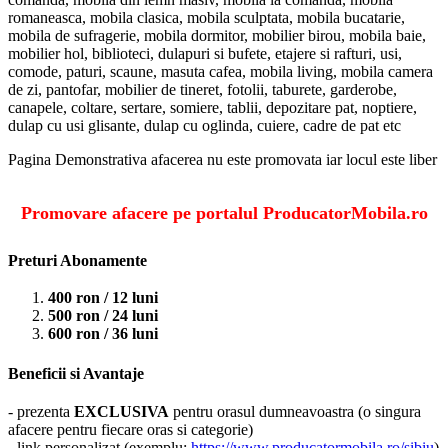
romaneasca, mobila clasica, mobila sculptata, mobila bucatarie,
mobila de sufragerie, mobila dormitor, mobilier birou, mobila baie,
mobilier hol, biblioteci, dulapuri si bufete, etajere si rafturi, usi,
comode, paturi, scaune, masuta cafea, mobila living, mobila camera
de zi, pantofar, mobilier de tineret, fotolii, taburete, garderobe,
canapele, coltare, sertare, somiere, tablii, depozitare pat, noptiere,
dulap cu usi glisante, dulap cu oglinda, cuiere, cadre de pat etc
Pagina Demonstrativa afacerea nu este promovata iar locul este liber
Promovare afacere pe portalul ProducatorMobila.ro
Preturi Abonamente
400 ron / 12 luni
500 ron / 24 luni
600 ron / 36 luni
Beneficii si Avantaje
- prezenta
EXCLUSIVA
pentru orasul dumneavoastra (o singura
afacere pentru fiecare oras si categorie)
- link personalizat (exemplu:
https://www.producatormobila.ro/sibiu
)