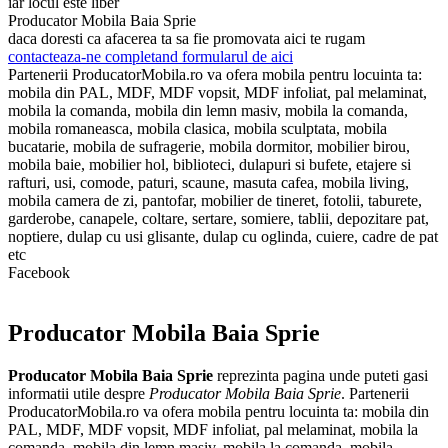
iar locul este liber
Producator Mobila Baia Sprie
daca doresti ca afacerea ta sa fie promovata aici te rugam
contacteaza-ne completand formularul de aici
Partenerii ProducatorMobila.ro va ofera mobila pentru locuinta ta:
mobila din PAL, MDF, MDF vopsit, MDF infoliat, pal melaminat,
mobila la comanda, mobila din lemn masiv, mobila la comanda,
mobila romaneasca, mobila clasica, mobila sculptata, mobila
bucatarie, mobila de sufragerie, mobila dormitor, mobilier birou,
mobila baie, mobilier hol, biblioteci, dulapuri si bufete, etajere si
rafturi, usi, comode, paturi, scaune, masuta cafea, mobila living,
mobila camera de zi, pantofar, mobilier de tineret, fotolii, taburete,
garderobe, canapele, coltare, sertare, somiere, tablii, depozitare pat,
noptiere, dulap cu usi glisante, dulap cu oglinda, cuiere, cadre de pat
etc
Facebook
Producator Mobila Baia Sprie
Producator Mobila Baia Sprie
reprezinta pagina unde puteti gasi
informatii utile despre
Producator Mobila Baia Sprie
. Partenerii
ProducatorMobila.ro va ofera mobila pentru locuinta ta: mobila din
PAL, MDF, MDF vopsit, MDF infoliat, pal melaminat, mobila la
comanda, mobila din lemn masiv, mobila la comanda, mobila