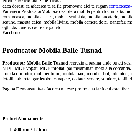
Producator Mobila Baile Tusnad
daca doresti ca afacerea ta sa fie promovata aici te rugam
contacteaza-
Partenerii ProducatorMobila.ro va ofera mobila pentru locuinta ta:
romaneasca, mobila clasica, mobila sculptata, mobila bucatarie, mobila d
scaune, masuta cafea, mobila living, mobila camera de zi, pantofar, mobil
oglinda, cuiere, cadre de pat etc
Facebook
Producator Mobila Baile Tusnad
Producator Mobila Baile Tusnad
reprezinta pagina unde puteti gasi
MDF, MDF vopsit, MDF infoliat, pal melaminat, mobila la comanda, mo
mobila dormitor, mobilier birou, mobila baie, mobilier hol, biblioteci, d
fotolii, taburete, garderobe, canapele, coltare, sertare, somiere, tablii,
Pagina Demonstrativa afacerea nu este promovata iar locul este liber
Preturi Abonamente
400 ron / 12 luni