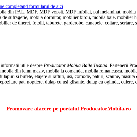
ne completand formularul de aici
 mobila din PAL, MDF, MDF vopsit, MDF infoliat, pal melaminat, mobila
e sufragerie, mobila dormitor, mobilier birou, mobila baie, mobilier hol, 
ier de tineret, fotolii, taburete, garderobe, canapele, coltare, sertare, s
 informatii utile despre
Producator Mobila Baile Tusnad
. Partenerii Pr
bila din lemn masiv, mobila la comanda, mobila romaneasca, mobila cla
ulapuri si bufete, etajere si rafturi, usi, comode, paturi, scaune, masuta
 depozitare pat, noptiere, dulap cu usi glisante, dulap cu oglinda, cuiere, 
Promovare afacere pe portalul ProducatorMobila.ro