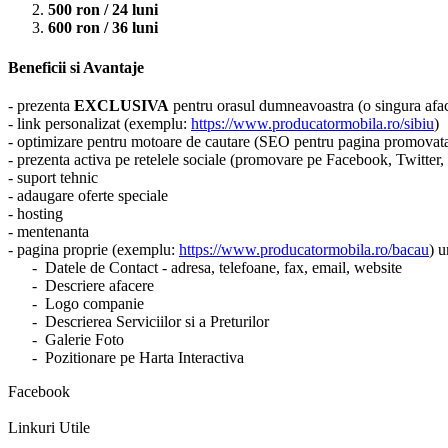
500 ron / 24 luni
600 ron / 36 luni
Beneficii si Avantaje
- prezenta
EXCLUSIVA
pentru orasul dumneavoastra (o singura aface
- link personalizat (exemplu:
https://www.producatormobila.ro/sibiu
)
- optimizare pentru motoare de cautare (SEO pentru pagina promovat
- prezenta activa pe retelele sociale (promovare pe Facebook, Twitter
- suport tehnic
- adaugare oferte speciale
- hosting
- mentenanta
- pagina proprie (exemplu:
https://www.producatormobila.ro/bacau
) u
- Datele de Contact - adresa, telefoane, fax, email, website
- Descriere afacere
- Logo companie
- Descrierea Serviciilor si a Preturilor
- Galerie Foto
- Pozitionare pe Harta Interactiva
Facebook
Linkuri Utile