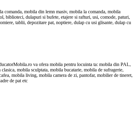
 la comanda, mobila din lemn masiv, mobila la comanda, mobila
biblioteci, dulapuri si bufete, etajere si rafturi, usi, comode, paturi,
omiere, tablii, depozitare pat, noptiere, dulap cu usi glisante, dulap cu
oducatorMobila.ro va ofera mobila pentru locuinta ta: mobila din PAL,
sica, mobila sculptata, mobila bucatarie, mobila de sufragerie,
 cafea, mobila living, mobila camera de zi, pantofar, mobilier de tineret,
cadre de pat etc