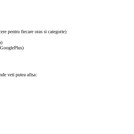
re pentru fiecare oras si categorie)
a)
, GooglePlus)
nde veti putea afisa: