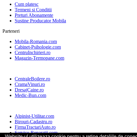
Cum platesc
Termeni si Conditii
Preturi Abonamente
Sustine Producator Mobila
Parteneri
Mobila-Romania.com
Cabinet-Psihologie.com
CentruInchirieri.ro
Magazin-Termopane.com
CentraleBoilere.ro
CramaVinuri.ro
DresajCaine.ro
Medic-Bun.com
Alpinist-Utilitar.com
Birouri-Cadastru.ro
FirmaTractariAuto.ro
Service-Reparatii.com
Website-ul utilizeaza cookie pentru a reţine detaliile de conect