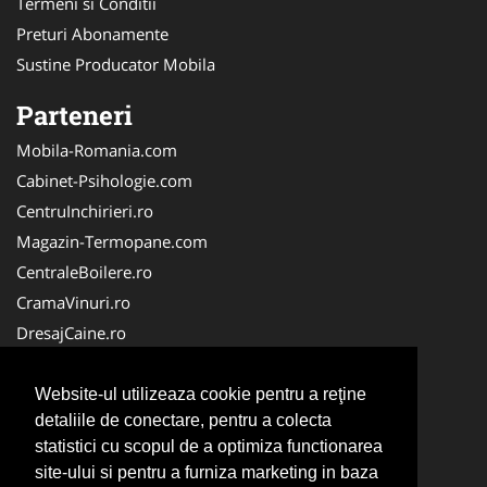
Termeni si Conditii
Preturi Abonamente
Sustine Producator Mobila
Parteneri
Mobila-Romania.com
Cabinet-Psihologie.com
CentruInchirieri.ro
Magazin-Termopane.com
CentraleBoilere.ro
CramaVinuri.ro
DresajCaine.ro
Medic-Bun.com
Alpinist-Utilitar.com
Website-ul utilizeaza cookie pentru a reţine
detaliile de conectare, pentru a colecta
Birouri-Cadastru.ro
statistici cu scopul de a optimiza functionarea
FirmaTractariAuto.ro
site-ului si pentru a furniza marketing in baza
Service-Reparatii.com