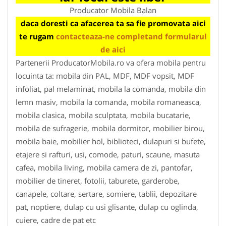
Producator Mobila Balan
daca doresti ca afacerea ta sa fie promovata aici
te rugam
contacteaza-ne completand formularul
de aici
Partenerii ProducatorMobila.ro va ofera mobila pentru
locuinta ta: mobila din PAL, MDF, MDF vopsit, MDF
infoliat, pal melaminat, mobila la comanda, mobila din
lemn masiv, mobila la comanda, mobila romaneasca,
mobila clasica, mobila sculptata, mobila bucatarie,
mobila de sufragerie, mobila dormitor, mobilier birou,
mobila baie, mobilier hol, biblioteci, dulapuri si bufete,
etajere si rafturi, usi, comode, paturi, scaune, masuta
cafea, mobila living, mobila camera de zi, pantofar,
mobilier de tineret, fotolii, taburete, garderobe,
canapele, coltare, sertare, somiere, tablii, depozitare
pat, noptiere, dulap cu usi glisante, dulap cu oglinda,
cuiere, cadre de pat etc