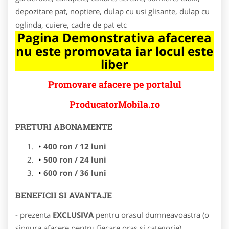
depozitare pat, noptiere, dulap cu usi glisante, dulap cu
oglinda, cuiere, cadre de pat etc
Pagina Demonstrativa afacerea
nu este promovata iar locul este
liber
Promovare afacere pe portalul
ProducatorMobila.ro
PRETURI ABONAMENTE
400 ron / 12 luni
500 ron / 24 luni
600 ron / 36 luni
BENEFICII SI AVANTAJE
- prezenta
EXCLUSIVA
pentru orasul dumneavoastra (o
singura afacere pentru fiecare oras si categorie)