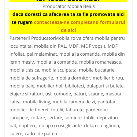
Producator Mobila Beius
daca doresti ca afacerea ta sa fie promovata aici
te rugam
contacteaza-ne completand formularul
de aici
Partenerii ProducatorMobila.ro va ofera mobila pentru
locuinta ta: mobila din PAL, MDF, MDF vopsit, MDF
infoliat, pal melaminat, mobila la comanda, mobila din
lemn masiv, mobila la comanda, mobila romaneasca,
mobila clasica, mobila sculptata, mobila bucatarie,
mobila de sufragerie, mobila dormitor, mobilier birou,
mobila baie, mobilier hol, biblioteci, dulapuri si bufete,
etajere si rafturi, usi, comode, paturi, scaune, masuta
cafea, mobila living, mobila camera de zi, pantofar,
mobilier de tineret, fotolii, taburete, garderobe,
canapele, coltare, sertare, somiere, tablii, depozitare
pat, noptiere, dulap cu usi glisante, dulap cu oglinda,
cuiere, cadre de pat etc