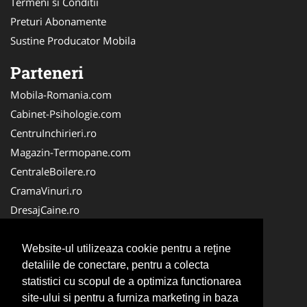
Termeni si Conditii
Preturi Abonamente
Sustine Producator Mobila
Parteneri
Mobila-Romania.com
Cabinet-Psihologie.com
CentruInchirieri.ro
Magazin-Termopane.com
CentraleBoilere.ro
CramaVinuri.ro
DresajCaine.ro
Medic-Bun.com
Alpinist-Utilitar.com
Website-ul utilizeaza cookie pentru a reţine
detaliile de conectare, pentru a colecta
Birouri-Cadastru.ro
statistici cu scopul de a optimiza functionarea
FirmaTractariAuto.ro
site-ului si pentru a furniza marketing in baza
Service-Reparatii.com