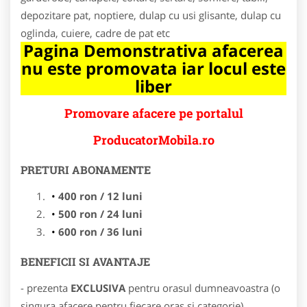
depozitare pat, noptiere, dulap cu usi glisante, dulap cu
oglinda, cuiere, cadre de pat etc
Pagina Demonstrativa afacerea
nu este promovata iar locul este
liber
Promovare afacere pe portalul
ProducatorMobila.ro
PRETURI ABONAMENTE
400 ron / 12 luni
500 ron / 24 luni
600 ron / 36 luni
BENEFICII SI AVANTAJE
- prezenta
EXCLUSIVA
pentru orasul dumneavoastra (o
singura afacere pentru fiecare oras si categorie)