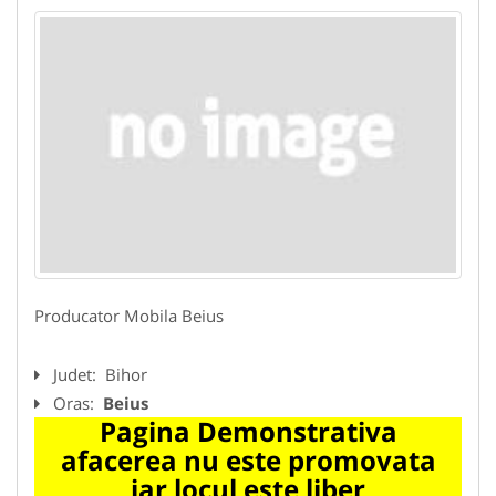
Producator Mobila Beius
Judet:
Bihor
Oras:
Beius
Pagina Demonstrativa
afacerea nu este promovata
iar locul este liber