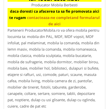
Producator Mobila Berbesti
daca doresti ca afacerea ta sa fie promovata aici
te rugam
contacteaza-ne completand formularul
de aici
Partenerii ProducatorMobila.ro va ofera mobila pentru
locuinta ta: mobila din PAL, MDF, MDF vopsit, MDF
infoliat, pal melaminat, mobila la comanda, mobila din
lemn masiv, mobila la comanda, mobila romaneasca,
mobila clasica, mobila sculptata, mobila bucatarie,
mobila de sufragerie, mobila dormitor, mobilier birou,
mobila baie, mobilier hol, biblioteci, dulapuri si bufete,
etajere si rafturi, usi, comode, paturi, scaune, masuta
cafea, mobila living, mobila camera de zi, pantofar,
mobilier de tineret, fotolii, taburete, garderobe,
canapele, coltare, sertare, somiere, tablii, depozitare
pat, noptiere, dulap cu usi glisante, dulap cu oglinda,
cuiere, cadre de pat etc