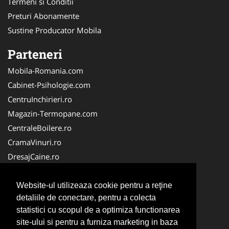
Termeni si Conditii
Preturi Abonamente
Sustine Producator Mobila
Parteneri
Mobila-Romania.com
Cabinet-Psihologie.com
CentruInchirieri.ro
Magazin-Termopane.com
CentraleBoilere.ro
CramaVinuri.ro
DresajCaine.ro
Medic-Bun.com
Alpinist-Utilitar.com
Website-ul utilizeaza cookie pentru a reţine
detaliile de conectare, pentru a colecta
Birouri-Cadastru.ro
statistici cu scopul de a optimiza functionarea
FirmaTractariAuto.ro
site-ului si pentru a furniza marketing in baza
Service-Reparatii.com