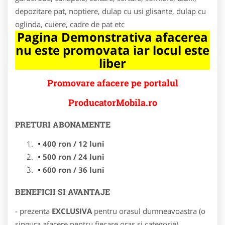
depozitare pat, noptiere, dulap cu usi glisante, dulap cu
oglinda, cuiere, cadre de pat etc
Pagina Demonstrativa afacerea
nu este promovata iar locul este
liber
Promovare afacere pe portalul
ProducatorMobila.ro
PRETURI ABONAMENTE
400 ron / 12 luni
500 ron / 24 luni
600 ron / 36 luni
BENEFICII SI AVANTAJE
- prezenta
EXCLUSIVA
pentru orasul dumneavoastra (o
singura afacere pentru fiecare oras si categorie)