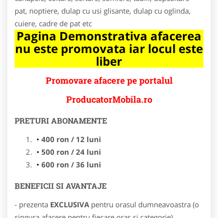
pat, noptiere, dulap cu usi glisante, dulap cu oglinda,
cuiere, cadre de pat etc
Pagina Demonstrativa afacerea
nu este promovata iar locul este
liber
Promovare afacere pe portalul
ProducatorMobila.ro
PRETURI ABONAMENTE
400 ron / 12 luni
500 ron / 24 luni
600 ron / 36 luni
BENEFICII SI AVANTAJE
- prezenta
EXCLUSIVA
pentru orasul dumneavoastra (o
singura afacere pentru fiecare oras si categorie)