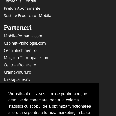
Termeni si Conditii
Preturi Abonamente
Sustine Producator Mobila
Parteneri
Mobila-Romania.com
Cabinet-Psihologie.com
CentruInchirieri.ro
Magazin-Termopane.com
CentraleBoilere.ro
CramaVinuri.ro
DresajCaine.ro
Medic-Bun.com
Alpinist-Utilitar.com
Website-ul utilizeaza cookie pentru a reţine
detaliile de conectare, pentru a colecta
Birouri-Cadastru.ro
statistici cu scopul de a optimiza functionarea
FirmaTractariAuto.ro
site-ului si pentru a furniza marketing in baza
Service-Reparatii.com