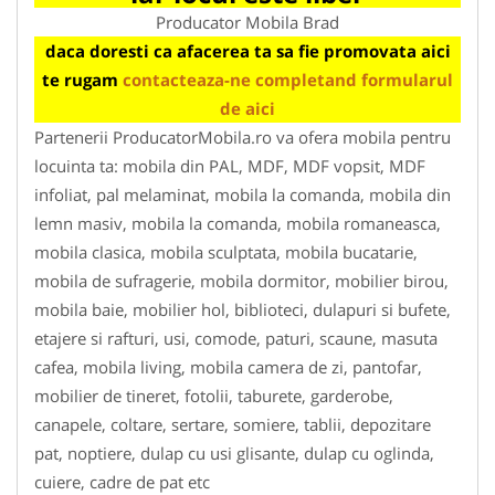
Producator Mobila Brad
daca doresti ca afacerea ta sa fie promovata aici
te rugam
contacteaza-ne completand formularul
de aici
Partenerii ProducatorMobila.ro va ofera mobila pentru
locuinta ta: mobila din PAL, MDF, MDF vopsit, MDF
infoliat, pal melaminat, mobila la comanda, mobila din
lemn masiv, mobila la comanda, mobila romaneasca,
mobila clasica, mobila sculptata, mobila bucatarie,
mobila de sufragerie, mobila dormitor, mobilier birou,
mobila baie, mobilier hol, biblioteci, dulapuri si bufete,
etajere si rafturi, usi, comode, paturi, scaune, masuta
cafea, mobila living, mobila camera de zi, pantofar,
mobilier de tineret, fotolii, taburete, garderobe,
canapele, coltare, sertare, somiere, tablii, depozitare
pat, noptiere, dulap cu usi glisante, dulap cu oglinda,
cuiere, cadre de pat etc