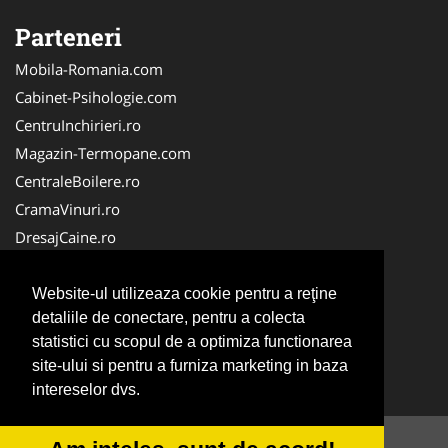
Parteneri
Mobila-Romania.com
Cabinet-Psihologie.com
CentruInchirieri.ro
Magazin-Termopane.com
CentraleBoilere.ro
CramaVinuri.ro
DresajCaine.ro
Medic-Bun.com
Alpinist-Utilitar.com
Website-ul utilizeaza cookie pentru a reţine
detaliile de conectare, pentru a colecta
Birouri-Cadastru.ro
statistici cu scopul de a optimiza functionarea
FirmaTractariAuto.ro
site-ului si pentru a furniza marketing in baza
Service-Reparatii.com
intereselor dvs.