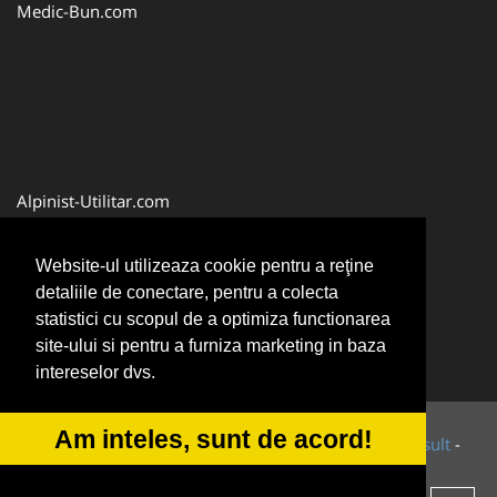
Medic-Bun.com
Alpinist-Utilitar.com
Birouri-Cadastru.ro
Website-ul utilizeaza cookie pentru a reţine
FirmaTractariAuto.ro
detaliile de conectare, pentru a colecta
Service-Reparatii.com
statistici cu scopul de a optimiza functionarea
site-ului si pentru a furniza marketing in baza
intereselor dvs.
Am inteles, sunt de acord!
© 2014-2026 Powered by
VilonMedia
&
Tokaido Consult
-
ANPC
SOL