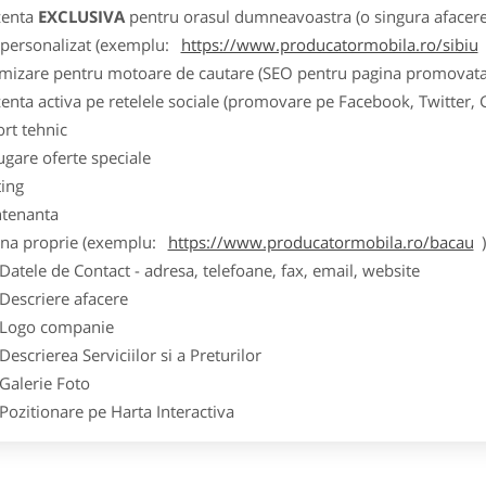
zenta
EXCLUSIVA
pentru orasul dumneavoastra (o singura afacere p
k personalizat (exemplu:
https://www.producatormobila.ro/sibiu
imizare pentru motoare de cautare (SEO pentru pagina promovata
zenta activa pe retelele sociale (promovare pe Facebook, Twitter,
ort tehnic
ugare oferte speciale
ting
tenanta
ina proprie (exemplu:
https://www.producatormobila.ro/bacau
ele de Contact - adresa, telefoane, fax, email, website
scriere afacere
go companie
crierea Serviciilor si a Preturilor
lerie Foto
itionare pe Harta Interactiva