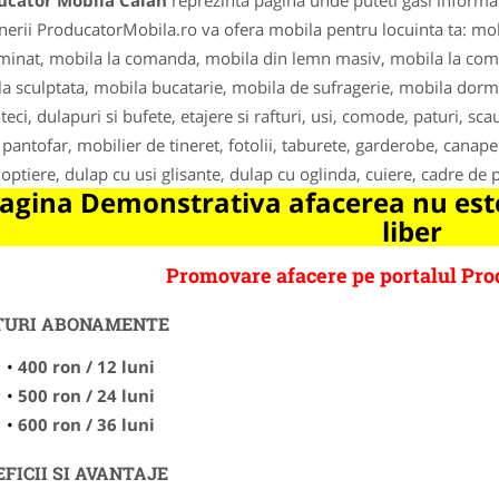
ucator Mobila Calan
reprezinta pagina unde puteti gasi informat
nerii ProducatorMobila.ro va ofera mobila pentru locuinta ta: mo
inat, mobila la comanda, mobila din lemn masiv, mobila la com
a sculptata, mobila bucatarie, mobila de sufragerie, mobila dormi
oteci, dulapuri si bufete, etajere si rafturi, usi, comode, paturi, 
, pantofar, mobilier de tineret, fotolii, taburete, garderobe, canapel
noptiere, dulap cu usi glisante, dulap cu oglinda, cuiere, cadre de p
agina Demonstrativa afacerea nu este
liber
Promovare afacere pe portalul Pro
TURI ABONAMENTE
400 ron / 12 luni
500 ron / 24 luni
600 ron / 36 luni
FICII SI AVANTAJE