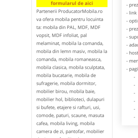
formularul de aici
- pre
Partenerii ProducatorMobila.ro
- lin
va ofera mobila pentru locuinta
- opt
ta: mobila din PAL, MDF, MDF
- pre
vopsit, MDF infoliat, pal
- sup
melaminat, mobila la comanda,
- ada
mobila din lemn masiv, mobila la
- hos
comanda, mobila romaneasca,
- men
mobila clasica, mobila sculptata,
- pag
mobila bucatarie, mobila de
- Dat
sufragerie, mobila dormitor,
- De
mobilier birou, mobila baie,
- Lo
mobilier hol, biblioteci, dulapuri
- Des
si bufete, etajere si rafturi, usi,
- Ga
comode, paturi, scaune, masuta
- Poz
cafea, mobila living, mobila
camera de zi, pantofar, mobilier