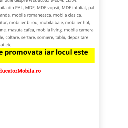
ii utile despre
Producator Mobila Calan
.
bila din PAL, MDF, MDF vopsit, MDF infoliat, pal
anda, mobila romaneasca, mobila clasica,
tor, mobilier birou, mobila baie, mobilier hol,
scaune, masuta cafea, mobila living, mobila camera
e, coltare, sertare, somiere, tablii, depozitare
at etc
 promovata iar locul este
ducatorMobila.ro