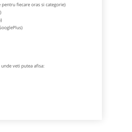
entru fiecare oras si categorie)
)
)
 GooglePlus)
) unde veti putea afisa: