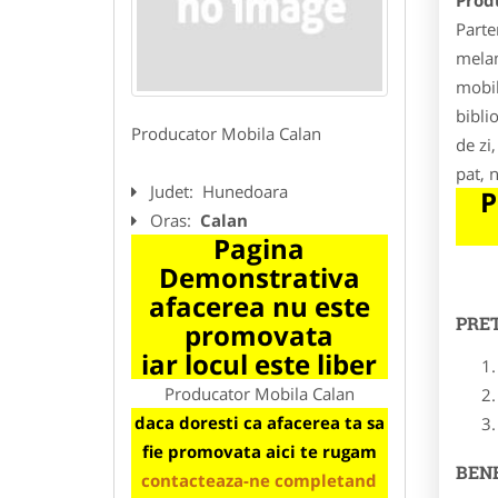
Prod
Parte
melam
mobil
bibli
Producator Mobila Calan
de zi
pat, 
Judet:
Hunedoara
P
Oras:
Calan
Pagina
Demonstrativa
afacerea nu este
PRE
promovata
iar locul este liber
Producator Mobila Calan
daca doresti ca afacerea ta sa
fie promovata aici te rugam
BENE
contacteaza-ne completand