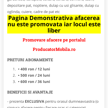
depozitare pat, noptiere, dulap cu usi glisante, dulap cu
oglinda, cuiere, cadre de pat etc
Pagina Demonstrativa afacerea
nu este promovata iar locul este
liber
Promovare afacere pe portalul
ProducatorMobila.ro
PRETURI ABONAMENTE
400 ron / 12 luni
500 ron / 24 luni
600 ron / 36 luni
BENEFICII SI AVANTAJE
- prezenta
EXCLUSIVA
pentru orasul dumneavoastra (o
singura afacere pentru fiecare oras si categorie)