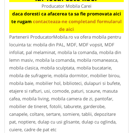
Producator Mobila Carei
daca doresti ca afacerea ta sa fie promovata aici
te rugam
contacteaza-ne completand formularul
de aici
Partenerii ProducatorMobila.ro va ofera mobila pentru
locuinta ta: mobila din PAL, MDF, MDF vopsit, MDF
infoliat, pal melaminat, mobila la comanda, mobila din
lemn masiv, mobila la comanda, mobila romaneasca,
mobila clasica, mobila sculptata, mobila bucatarie,
mobila de sufragerie, mobila dormitor, mobilier birou,
mobila baie, mobilier hol, biblioteci, dulapuri si bufete,
etajere si rafturi, usi, comode, paturi, scaune, masuta
cafea, mobila living, mobila camera de zi, pantofar,
mobilier de tineret, fotolii, taburete, garderobe,
canapele, coltare, sertare, somiere, tablii, depozitare
pat, noptiere, dulap cu usi glisante, dulap cu oglinda,
cuiere, cadre de pat etc