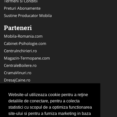
Termeni si Conditii
Preturi Abonamente
Sustine Producator Mobila
Parteneri
Mobila-Romania.com
Cabinet-Psihologie.com
CentruInchirieri.ro
Magazin-Termopane.com
CentraleBoilere.ro
CramaVinuri.ro
DresajCaine.ro
Medic-Bun.com
Alpinist-Utilitar.com
Website-ul utilizeaza cookie pentru a reţine
detaliile de conectare, pentru a colecta
Birouri-Cadastru.ro
statistici cu scopul de a optimiza functionarea
FirmaTractariAuto.ro
site-ului si pentru a furniza marketing in baza
Service-Reparatii.com