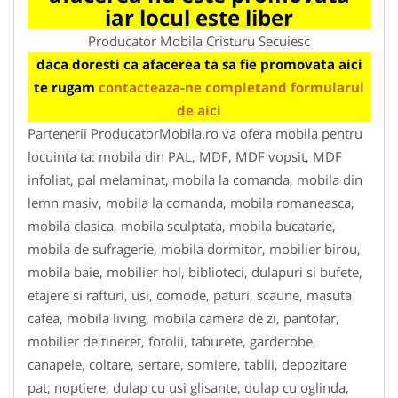
iar locul este liber
Producator Mobila Cristuru Secuiesc
daca doresti ca afacerea ta sa fie promovata aici
te rugam
contacteaza-ne completand formularul
de aici
Partenerii ProducatorMobila.ro va ofera mobila pentru
locuinta ta: mobila din PAL, MDF, MDF vopsit, MDF
infoliat, pal melaminat, mobila la comanda, mobila din
lemn masiv, mobila la comanda, mobila romaneasca,
mobila clasica, mobila sculptata, mobila bucatarie,
mobila de sufragerie, mobila dormitor, mobilier birou,
mobila baie, mobilier hol, biblioteci, dulapuri si bufete,
etajere si rafturi, usi, comode, paturi, scaune, masuta
cafea, mobila living, mobila camera de zi, pantofar,
mobilier de tineret, fotolii, taburete, garderobe,
canapele, coltare, sertare, somiere, tablii, depozitare
pat, noptiere, dulap cu usi glisante, dulap cu oglinda,