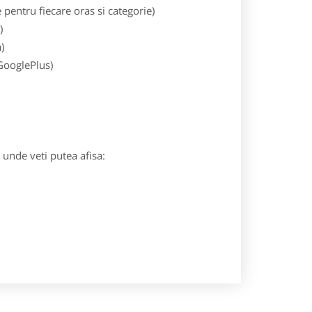
entru fiecare oras si categorie)
)
)
 GooglePlus)
) unde veti putea afisa: