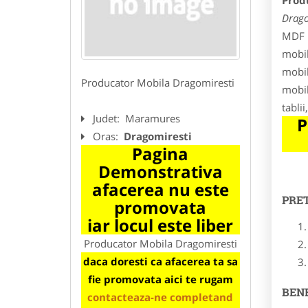
Prod
Drago
MDF i
mobil
mobil
Producator Mobila Dragomiresti
mobil
tabli
Judet:
Maramures
P
Oras:
Dragomiresti
Pagina
Demonstrativa
afacerea nu este
PRE
promovata
iar locul este liber
Producator Mobila Dragomiresti
daca doresti ca afacerea ta sa
fie promovata aici te rugam
BENE
contacteaza-ne completand