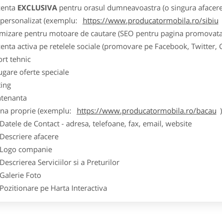
zenta
EXCLUSIVA
pentru orasul dumneavoastra (o singura afacere p
k personalizat (exemplu:
https://www.producatormobila.ro/sibiu
imizare pentru motoare de cautare (SEO pentru pagina promovata
zenta activa pe retelele sociale (promovare pe Facebook, Twitter,
ort tehnic
ugare oferte speciale
ting
tenanta
ina proprie (exemplu:
https://www.producatormobila.ro/bacau
ele de Contact - adresa, telefoane, fax, email, website
scriere afacere
go companie
crierea Serviciilor si a Preturilor
lerie Foto
itionare pe Harta Interactiva