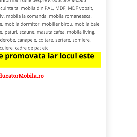
informatii utile despre
Producator Mobila
ocuinta ta: mobila din PAL, MDF, MDF vopsit,
siv, mobila la comanda, mobila romaneasca,
e, mobila dormitor, mobilier birou, mobila baie,
ode, paturi, scaune, masuta cafea, mobila living,
rderobe, canapele, coltare, sertare, somiere,
 cuiere, cadre de pat etc
 promovata iar locul este
ducatorMobila.ro