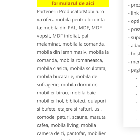
formularul de aici
- pre
Partenerii ProducatorMobila.ro
- lin
va ofera mobila pentru locuinta
- opt
ta: mobila din PAL, MDF, MDF
- pre
vopsit, MDF infoliat, pal
- sup
melaminat, mobila la comanda,
- ada
mobila din lemn masiv, mobila la
- hos
comanda, mobila romaneasca,
- men
mobila clasica, mobila sculptata,
- pag
mobila bucatarie, mobila de
- Dat
sufragerie, mobila dormitor,
- De
mobilier birou, mobila baie,
- Lo
mobilier hol, biblioteci, dulapuri
- Des
si bufete, etajere si rafturi, usi,
- Ga
comode, paturi, scaune, masuta
- Poz
cafea, mobila living, mobila
camera de zi, pantofar, mobilier