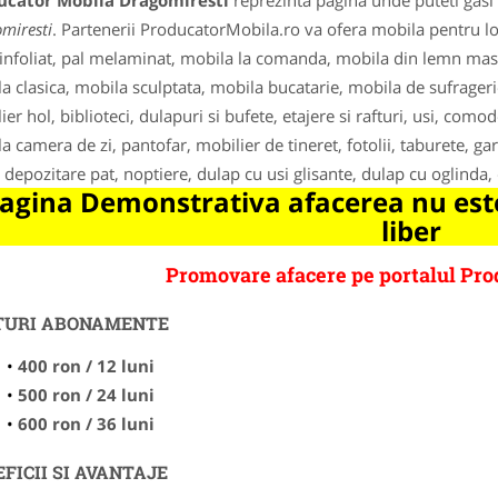
ucator Mobila Dragomiresti
reprezinta pagina unde puteti gasi 
miresti
. Partenerii ProducatorMobila.ro va ofera mobila pentru l
nfoliat, pal melaminat, mobila la comanda, mobila din lemn ma
a clasica, mobila sculptata, mobila bucatarie, mobila de sufrageri
ier hol, biblioteci, dulapuri si bufete, etajere si rafturi, usi, com
a camera de zi, pantofar, mobilier de tineret, fotolii, taburete, ga
i, depozitare pat, noptiere, dulap cu usi glisante, dulap cu oglinda,
agina Demonstrativa afacerea nu este
liber
Promovare afacere pe portalul Pro
TURI ABONAMENTE
400 ron / 12 luni
500 ron / 24 luni
600 ron / 36 luni
FICII SI AVANTAJE