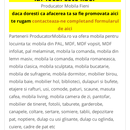
Producator Mobila Fieni
daca doresti ca afacerea ta sa fie promovata aici
te rugam
contacteaza-ne completand formularul
de aici
Partenerii ProducatorMobila.ro va ofera mobila pentru
locuinta ta: mobila din PAL, MDF, MDF vopsit, MDF
infoliat, pal melaminat, mobila la comanda, mobila din
lemn masiv, mobila la comanda, mobila romaneasca,
mobila clasica, mobila sculptata, mobila bucatarie,
mobila de sufragerie, mobila dormitor, mobilier birou,
mobila baie, mobilier hol, biblioteci, dulapuri si bufete,
etajere si rafturi, usi, comode, paturi, scaune, masuta
cafea, mobila living, mobila camera de zi, pantofar,
mobilier de tineret, fotolii, taburete, garderobe,
canapele, coltare, sertare, somiere, tablii, depozitare
pat, noptiere, dulap cu usi glisante, dulap cu oglinda,
cuiere, cadre de pat etc