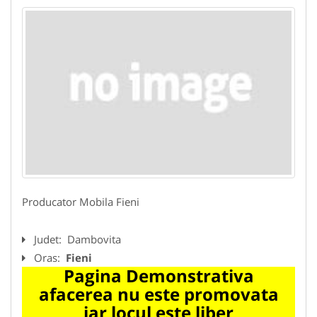
Producator Mobila Fieni
Judet:
Dambovita
Oras:
Fieni
Pagina Demonstrativa
afacerea nu este promovata
iar locul este liber