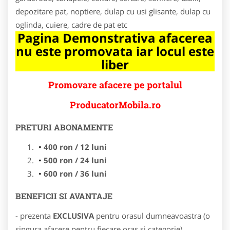
depozitare pat, noptiere, dulap cu usi glisante, dulap cu
oglinda, cuiere, cadre de pat etc
Pagina Demonstrativa afacerea
nu este promovata iar locul este
liber
Promovare afacere pe portalul
ProducatorMobila.ro
PRETURI ABONAMENTE
400 ron / 12 luni
500 ron / 24 luni
600 ron / 36 luni
BENEFICII SI AVANTAJE
- prezenta
EXCLUSIVA
pentru orasul dumneavoastra (o
singura afacere pentru fiecare oras si categorie)