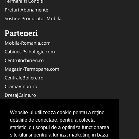
Termeni si Conditii
Preturi Abonamente
Sustine Producator Mobila
Parteneri
Mobila-Romania.com
Cabinet-Psihologie.com
CentruInchirieri.ro
Magazin-Termopane.com
CentraleBoilere.ro
CramaVinuri.ro
DresajCaine.ro
Medic-Bun.com
Alpinist-Utilitar.com
Website-ul utilizeaza cookie pentru a reţine
detaliile de conectare, pentru a colecta
Birouri-Cadastru.ro
statistici cu scopul de a optimiza functionarea
FirmaTractariAuto.ro
site-ului si pentru a furniza marketing in baza
Service-Reparatii.com