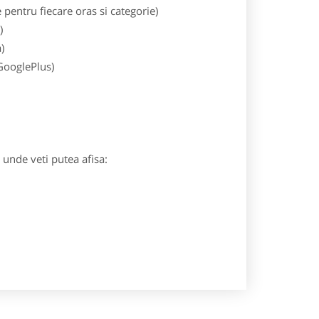
entru fiecare oras si categorie)
)
)
 GooglePlus)
) unde veti putea afisa: