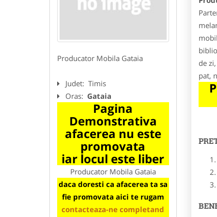
Prod
Parte
melam
mobil
bibli
Producator Mobila Gataia
de zi
pat, 
Judet:
Timis
P
Oras:
Gataia
Pagina
Demonstrativa
afacerea nu este
PRE
promovata
iar locul este liber
Producator Mobila Gataia
daca doresti ca afacerea ta sa
fie promovata aici te rugam
BENE
contacteaza-ne completand