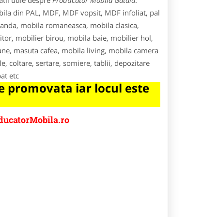
tii utile despre
Producator Mobila Gataia
.
bila din PAL, MDF, MDF vopsit, MDF infoliat, pal
anda, mobila romaneasca, mobila clasica,
tor, mobilier birou, mobila baie, mobilier hol,
scaune, masuta cafea, mobila living, mobila camera
e, coltare, sertare, somiere, tablii, depozitare
at etc
 promovata iar locul este
ducatorMobila.ro