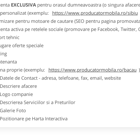
zenta
EXCLUSIVA
pentru orasul dumneavoastra (o singura afacere p
k personalizat (exemplu:
https://www.producatormobila.ro/sibiu
imizare pentru motoare de cautare (SEO pentru pagina promovata
zenta activa pe retelele sociale (promovare pe Facebook, Twitter,
ort tehnic
ugare oferte speciale
ting
tenanta
ina proprie (exemplu:
https://www.producatormobila.ro/bacau
ele de Contact - adresa, telefoane, fax, email, website
scriere afacere
go companie
crierea Serviciilor si a Preturilor
lerie Foto
itionare pe Harta Interactiva