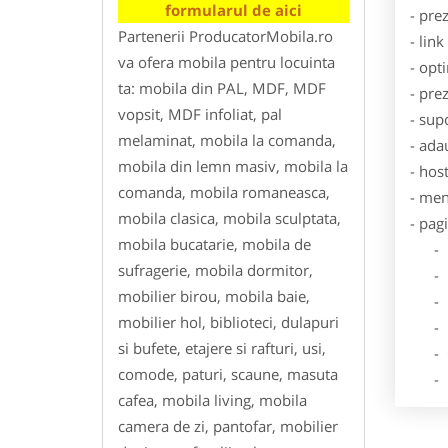
formularul de aici
- pre
Partenerii ProducatorMobila.ro
- lin
va ofera mobila pentru locuinta
- opt
ta: mobila din PAL, MDF, MDF
- pre
vopsit, MDF infoliat, pal
- sup
melaminat, mobila la comanda,
- ada
mobila din lemn masiv, mobila la
- hos
comanda, mobila romaneasca,
- men
mobila clasica, mobila sculptata,
- pag
mobila bucatarie, mobila de
- Dat
sufragerie, mobila dormitor,
- De
mobilier birou, mobila baie,
- Lo
mobilier hol, biblioteci, dulapuri
- Des
si bufete, etajere si rafturi, usi,
- Ga
comode, paturi, scaune, masuta
- Poz
cafea, mobila living, mobila
camera de zi, pantofar, mobilier