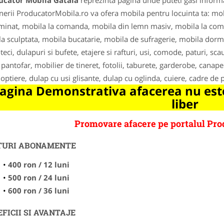
ucator Mobila Gataia
reprezinta pagina unde puteti gasi informa
nerii ProducatorMobila.ro va ofera mobila pentru locuinta ta: mo
inat, mobila la comanda, mobila din lemn masiv, mobila la com
a sculptata, mobila bucatarie, mobila de sufragerie, mobila dormi
oteci, dulapuri si bufete, etajere si rafturi, usi, comode, paturi, 
, pantofar, mobilier de tineret, fotolii, taburete, garderobe, canapel
noptiere, dulap cu usi glisante, dulap cu oglinda, cuiere, cadre de p
agina Demonstrativa afacerea nu este
liber
Promovare afacere pe portalul Pro
TURI ABONAMENTE
400 ron / 12 luni
500 ron / 24 luni
600 ron / 36 luni
FICII SI AVANTAJE