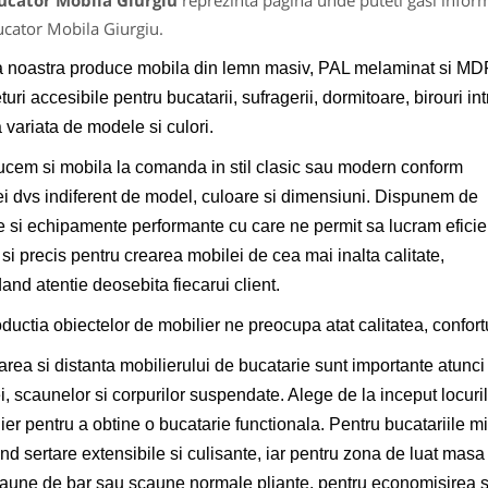
ucator Mobila Giurgiu
reprezinta pagina unde puteti gasi inform
cator Mobila Giurgiu.
 noastra produce mobila din lemn masiv, PAL melaminat si MD
eturi accesibile pentru bucatarii, sufragerii, dormitoare, birouri int
variata de modele si culori.
cem si mobila la comanda in stil clasic sau modern conform
ei dvs indiferent de model, culoare si dimensiuni. Dispunem de
je si echipamente performante cu care ne permit sa lucram eficie
 si precis pentru crearea mobilei de cea mai inalta calitate,
and atentie deosebita fiecarui client.
oductia obiectelor de mobilier ne preocupa atat calitatea, confortul
rea si distanta mobilierului de bucatarie sunt importante atunci c
, scaunelor si corpurilor suspendate. Alege de la inceput locuril
ier pentru a obtine o bucatarie functionala. Pentru bucatariile mic
ind sertare extensibile si culisante, iar pentru zona de luat masa
aune de bar sau scaune normale pliante, pentru economisirea sp