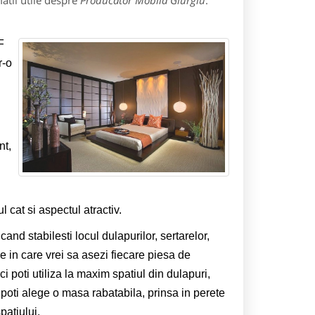
atii utile despre
Producator Mobila Giurgiu
:
F
r-o
nt,
 cat si aspectul atractiv.
and stabilesti locul dulapurilor, sertarelor,
e in care vrei sa asezi fiecare piesa de
i poti utiliza la maxim spatiul din dulapuri,
 poti alege o masa rabatabila, prinsa in perete
atiului.