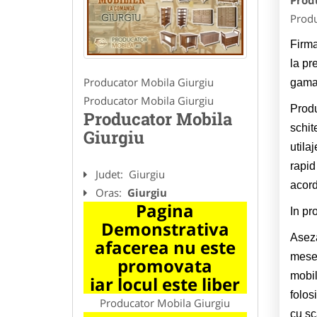
Prod
Produ
Firma
la pr
Producator Mobila Giurgiu
gama 
Producator Mobila Giurgiu
Produ
Producator Mobila
schit
Giurgiu
utila
rapid
Judet:
Giurgiu
acord
Oras:
Giurgiu
Pagina
In pr
Demonstrativa
Aseza
afacerea nu este
mesei
promovata
mobil
iar locul este liber
folos
Producator Mobila Giurgiu
cu sc