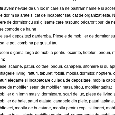
tii avem nevoie de un loc in care sa ne pastram hainele si acces
re dorim sa arate si cat de incapator sau cat de organizat este. 
iere de dormitor cu usi glisante care raspund oricaror tipuri de n
rse comode de haine
re sa-ti depozitezi garderoba. Piesele de mobilier de dormitor sun
 sa le poti combina pe gustul tau.
cem o gama larga de mobila pentru locuinte, hoteluri, birouri, ma
um:
se, scaune, paturi, coltare, birouri, canapele, sifoniere si dulapu
fragerie living, rafturi, taburet, fotolii, mobila dormitor, noptiere
aturi elegante si incapatoare cu lada de depozitare, mobila capi
ese de mobilier, seturi de mobilier, masa birou, mobilier tapitat
bilier din lemn masiv: dormitoare, scari de lux, piese de living s
bilier de baie, paturi etajate, canapele din piele, paturi tapitate,
blioteci, mobila de bucatarie, mobila pentru copii si tineret, mob
bilier in stil clasic, mobilier pentru hol, componente de mobilier