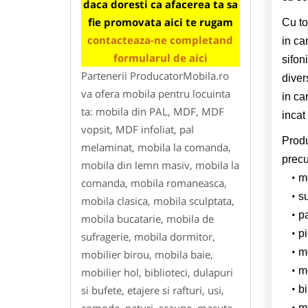
daca doresti ca afacerea ta sa
fie promovata aici te rugam
Cu to
contacteaza-ne completand
in ca
formularul de aici
sifon
Partenerii ProducatorMobila.ro
dive
va ofera mobila pentru locuinta
in ca
ta: mobila din PAL, MDF, MDF
incat
vopsit, MDF infoliat, pal
Produ
melaminat, mobila la comanda,
prec
mobila din lemn masiv, mobila la
me
comanda, mobila romaneasca,
su
mobila clasica, mobila sculptata,
p
mobila bucatarie, mobila de
pi
sufragerie, mobila dormitor,
mo
mobilier birou, mobila baie,
mo
mobilier hol, biblioteci, dulapuri
bi
si bufete, etajere si rafturi, usi,
mo