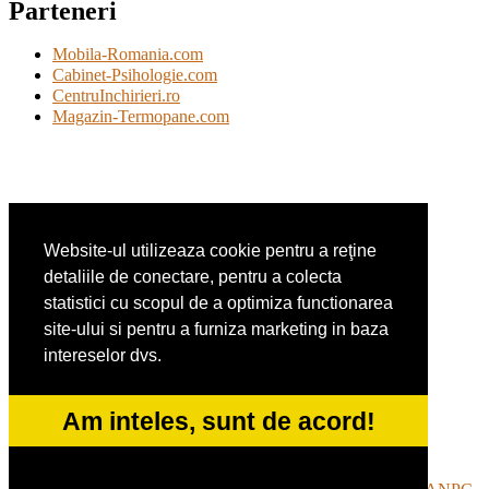
Parteneri
Mobila-Romania.com
Cabinet-Psihologie.com
CentruInchirieri.ro
Magazin-Termopane.com
CentraleBoilere.ro
CramaVinuri.ro
Website-ul utilizeaza cookie pentru a reţine
DresajCaine.ro
Medic-Bun.com
detaliile de conectare, pentru a colecta
statistici cu scopul de a optimiza functionarea
site-ului si pentru a furniza marketing in baza
intereselor dvs.
Alpinist-Utilitar.com
Birouri-Cadastru.ro
FirmaTractariAuto.ro
Am inteles, sunt de acord!
Service-Reparatii.com