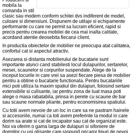
mobila la
comanda in stil
clasic sau modern conform schitei dvs indiferent de model,
culoare si dimensiuni. Dispunem de utilaje si echipamente
performante cu care ne permit sa lucram eficient, rapid si
precis pentru crearea mobilei de cea mai inalta calitate,
acordand atentie deosebita fiecarui client.
In productia obiectelor de mobilier ne preocupa atat calitatea,
confortul cat si aspectul atractiv.
Asezarea si distanta mobilierului de bucatarie sunt
importante atunci cand stabilesti locul dulapurilor, sertarelor,
mesei, scaunelor si corpurilor suspendate. Alege de la
inceput locurile in care vrei sa asezi fiecare piesa de mobilier
pentru a obtine o bucatarie functionala. Pentru bucatariile
mici poti utiliza la maxim spatiul din dulapuri, folosind sertare
extensibile si culisante, iar pentru zona de luat masa poti
alege o masa rabatabila, prinsa in perete cu scaune de bar
sau scaune normale pliante, pentru economisirea spatiului.
Cu totii avem nevoie de un loc in care sa ne pastram hainele
si accesoriile, numai ca toti avem preferinte la modul in care
dorim sa arate si cat de incapator sau cat de organizat este.
Noi va oferim o gama larga de dulapuri si sifoniere de
dormitor cu usi glisante care raspund oricaror tipuri de nevoi