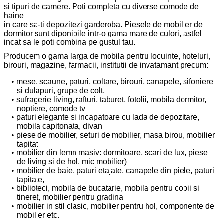
si tipuri de camere. Poti completa cu diverse comode de
haine
in care sa-ti depozitezi garderoba. Piesele de mobilier de
dormitor sunt diponibile intr-o gama mare de culori, astfel
incat sa le poti combina pe gustul tau.
Producem o gama larga de mobila pentru locuinte, hoteluri,
birouri, magazine, farmacii, institutii de invatamant precum:
mese, scaune, paturi, coltare, birouri, canapele, sifoniere
si dulapuri, grupe de colt,
sufragerie living, rafturi, taburet, fotolii, mobila dormitor,
noptiere, comode tv
paturi elegante si incapatoare cu lada de depozitare,
mobila capitonata, divan
piese de mobilier, seturi de mobilier, masa birou, mobilier
tapitat
mobilier din lemn masiv: dormitoare, scari de lux, piese
de living si de hol, mic mobilier)
mobilier de baie, paturi etajate, canapele din piele, paturi
tapitate,
biblioteci, mobila de bucatarie, mobila pentru copii si
tineret, mobilier pentru gradina
mobilier in stil clasic, mobilier pentru hol, componente de
mobilier etc.