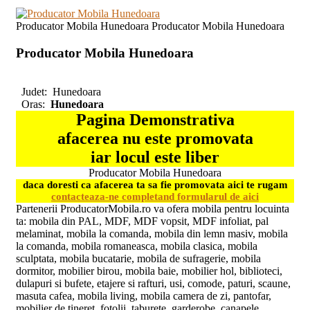
Producator Mobila Hunedoara Producator Mobila Hunedoara
Producator Mobila Hunedoara
Judet:
Hunedoara
Oras:
Hunedoara
Pagina Demonstrativa
afacerea nu este promovata
iar locul este liber
Producator Mobila Hunedoara
daca doresti ca afacerea ta sa fie promovata aici te rugam
contacteaza-ne completand formularul de aici
Partenerii ProducatorMobila.ro va ofera mobila pentru locuinta
ta: mobila din PAL, MDF, MDF vopsit, MDF infoliat, pal
melaminat, mobila la comanda, mobila din lemn masiv, mobila
la comanda, mobila romaneasca, mobila clasica, mobila
sculptata, mobila bucatarie, mobila de sufragerie, mobila
dormitor, mobilier birou, mobila baie, mobilier hol, biblioteci,
dulapuri si bufete, etajere si rafturi, usi, comode, paturi, scaune,
masuta cafea, mobila living, mobila camera de zi, pantofar,
mobilier de tineret, fotolii, taburete, garderobe, canapele,