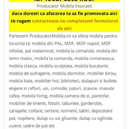
Producator Mobila Insuratei
daca doresti ca afacerea ta sa fie promovata aici
te rugam
contacteaza-ne completand formularul
de aici
Partenerii ProducatorMobila.ro va ofera mobila pentru
locuinta ta: mobila din PAL, MDF, MDF vopsit, MDF
infoliat, pal melaminat, mobila la comanda, mobila din
lemn masiv, mobila la comanda, mobila romaneasca,
mobila clasica, mobila sculptata, mobila bucatarie,
mobila de sufragerie, mobila dormitor, mobilier birou,
mobila baie, mobilier hol, biblioteci, dulapuri si bufete,
etajere si rafturi, usi, comode, paturi, scaune, masuta
cafea, mobila living, mobila camera de zi, pantofar,
mobilier de tineret, fotolii, taburete, garderobe,
canapele, coltare, sertare, somiere, tablii, depozitare
pat, noptiere, dulap cu usi glisante, dulap cu oglinda,
cuiere, cadre de pat etc