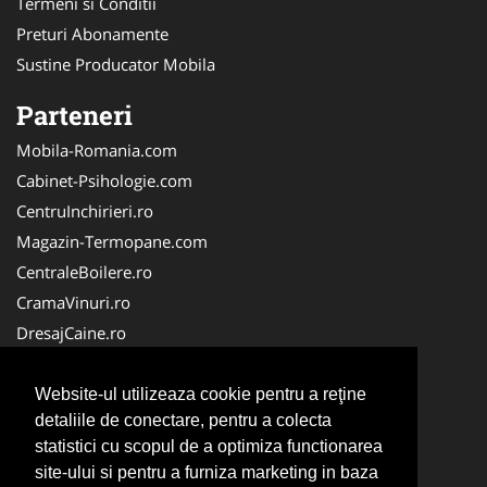
Termeni si Conditii
Preturi Abonamente
Sustine Producator Mobila
Parteneri
Mobila-Romania.com
Cabinet-Psihologie.com
CentruInchirieri.ro
Magazin-Termopane.com
CentraleBoilere.ro
CramaVinuri.ro
DresajCaine.ro
Medic-Bun.com
Alpinist-Utilitar.com
Website-ul utilizeaza cookie pentru a reţine
detaliile de conectare, pentru a colecta
Birouri-Cadastru.ro
statistici cu scopul de a optimiza functionarea
FirmaTractariAuto.ro
site-ului si pentru a furniza marketing in baza
Service-Reparatii.com