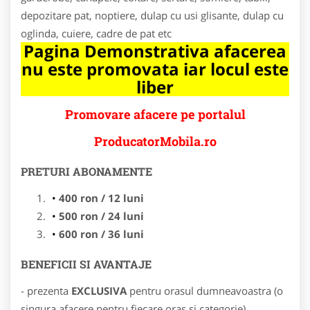
depozitare pat, noptiere, dulap cu usi glisante, dulap cu
oglinda, cuiere, cadre de pat etc
Pagina Demonstrativa afacerea
nu este promovata iar locul este
liber
Promovare afacere pe portalul
ProducatorMobila.ro
PRETURI ABONAMENTE
400 ron / 12 luni
500 ron / 24 luni
600 ron / 36 luni
BENEFICII SI AVANTAJE
- prezenta
EXCLUSIVA
pentru orasul dumneavoastra (o
singura afacere pentru fiecare oras si categorie)