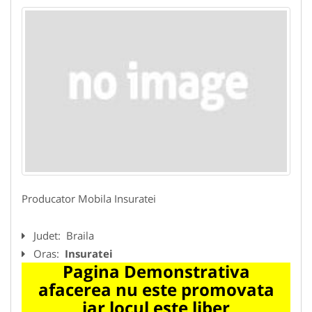
Producator Mobila Insuratei
Judet:
Braila
Oras:
Insuratei
Pagina Demonstrativa
afacerea nu este promovata
iar locul este liber