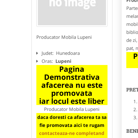
Prod
Parte
melam
mobil
bibli
Producator Mobila Lupeni
de zi
pat, 
Judet:
Hunedoara
P
Oras:
Lupeni
Pagina
Demonstrativa
afacerea nu este
PRE
promovata
iar locul este liber
Producator Mobila Lupeni
daca doresti ca afacerea ta sa
fie promovata aici te rugam
BENE
contacteaza-ne completand