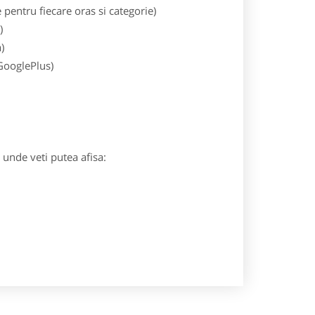
entru fiecare oras si categorie)
)
)
 GooglePlus)
) unde veti putea afisa: