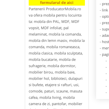
formularul de aici
- pre
Partenerii ProducatorMobila.ro
- lin
va ofera mobila pentru locuinta
- opt
ta: mobila din PAL, MDF, MDF
- pre
vopsit, MDF infoliat, pal
- sup
melaminat, mobila la comanda,
- ada
mobila din lemn masiv, mobila la
- hos
comanda, mobila romaneasca,
- men
mobila clasica, mobila sculptata,
- pag
mobila bucatarie, mobila de
- Dat
sufragerie, mobila dormitor,
- De
mobilier birou, mobila baie,
- Lo
mobilier hol, biblioteci, dulapuri
- Des
si bufete, etajere si rafturi, usi,
- Ga
comode, paturi, scaune, masuta
- Poz
cafea, mobila living, mobila
camera de zi, pantofar, mobilier