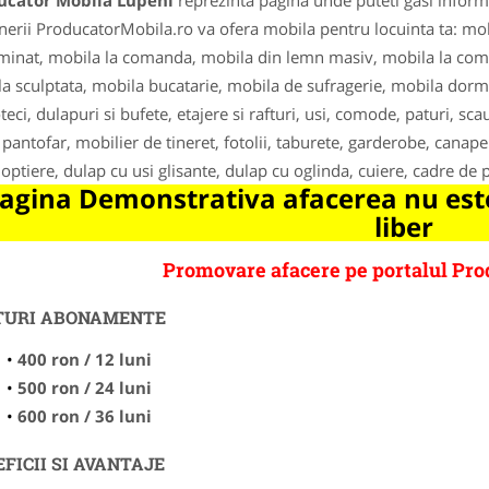
ucator Mobila Lupeni
reprezinta pagina unde puteti gasi informa
nerii ProducatorMobila.ro va ofera mobila pentru locuinta ta: mo
inat, mobila la comanda, mobila din lemn masiv, mobila la com
a sculptata, mobila bucatarie, mobila de sufragerie, mobila dormi
oteci, dulapuri si bufete, etajere si rafturi, usi, comode, paturi, 
, pantofar, mobilier de tineret, fotolii, taburete, garderobe, canapel
noptiere, dulap cu usi glisante, dulap cu oglinda, cuiere, cadre de p
agina Demonstrativa afacerea nu este
liber
Promovare afacere pe portalul Pro
TURI ABONAMENTE
400 ron / 12 luni
500 ron / 24 luni
600 ron / 36 luni
FICII SI AVANTAJE