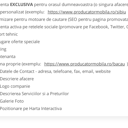
zenta
EXCLUSIVA
pentru orasul dumneavoastra (o singura afacere p
k personalizat (exemplu:
https://www.producatormobila.ro/sibiu
imizare pentru motoare de cautare (SEO pentru pagina promovata
zenta activa pe retelele sociale (promovare pe Facebook, Twitter,
ort tehnic
ugare oferte speciale
ting
tenanta
ina proprie (exemplu:
https://www.producatormobila.ro/bacau
ele de Contact - adresa, telefoane, fax, email, website
scriere afacere
go companie
crierea Serviciilor si a Preturilor
lerie Foto
itionare pe Harta Interactiva