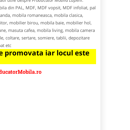
tii utile despre
Producator Mobila Lupeni
.
bila din PAL, MDF, MDF vopsit, MDF infoliat, pal
anda, mobila romaneasca, mobila clasica,
tor, mobilier birou, mobila baie, mobilier hol,
scaune, masuta cafea, mobila living, mobila camera
e, coltare, sertare, somiere, tablii, depozitare
at etc
 promovata iar locul este
ducatorMobila.ro