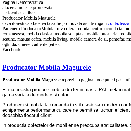
Pagina Demonstrativa
afacerea nu este promovata
iar locul este liber
Producator Mobila Magurele
daca doresti ca afacerea ta sa fie promovata aici te rugam
contacteaza-
Partenerii ProducatorMobila.ro va ofera mobila pentru locuinta ta:
romaneasca, mobila clasica, mobila sculptata, mobila bucatarie, mobila d
scaune, masuta cafea, mobila living, mobila camera de zi, pantofar, mobil
oglinda, cuiere, cadre de pat etc
Facebook
Producator Mobila Magurele
Producator Mobila Magurele
reprezinta pagina unde puteti gasi inf
Firma noastra produce mobila din lemn masiv, PAL melaminat si M
gama variata de modele si culori.
Producem si mobila la comanda in stil clasic sau modern confor
echipamente performante cu care ne permit sa lucram eficient, r
deosebita fiecarui client.
In productia obiectelor de mobilier ne preocupa atat calitatea, co