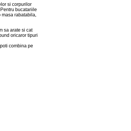
or si corpurilor
 Pentru bucatariile
 o masa rabatabila,
m sa arate si cat
und oricaror tipuri
e poti combina pe