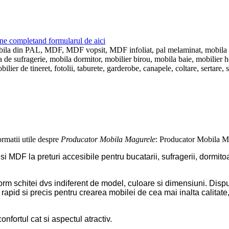
ne completand formularul de aici
 mobila din PAL, MDF, MDF vopsit, MDF infoliat, pal melaminat, mobila
e sufragerie, mobila dormitor, mobilier birou, mobila baie, mobilier hol, 
ier de tineret, fotolii, taburete, garderobe, canapele, coltare, sertare, s
ormatii utile despre
Producator Mobila Magurele
: Producator Mobila M
DF la preturi accesibile pentru bucatarii, sufragerii, dormitoare
m schitei dvs indiferent de model, culoare si dimensiuni. Dispu
apid si precis pentru crearea mobilei de cea mai inalta calitate
nfortul cat si aspectul atractiv.