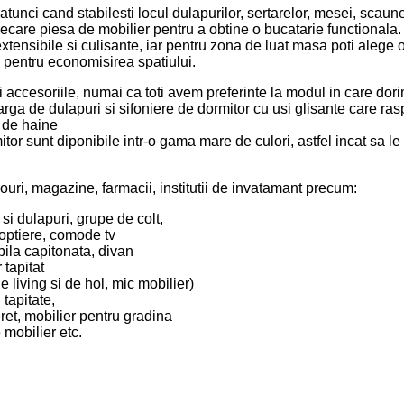
tunci cand stabilesti locul dulapurilor, sertarelor, mesei, scaunel
iecare piesa de mobilier pentru a obtine o bucatarie functionala.
 extensibile si culisante, iar pentru zona de luat masa poti alege
 pentru economisirea spatiului.
 accesoriile, numai ca toti avem preferinte la modul in care dori
ga de dulapuri si sifoniere de dormitor cu usi glisante care rasp
 de haine
tor sunt diponibile intr-o gama mare de culori, astfel incat sa l
uri, magazine, farmacii, institutii de invatamant precum:
 si dulapuri, grupe de colt,
 noptiere, comode tv
bila capitonata, divan
 tapitat
 living si de hol, mic mobilier)
 tapitate,
eret, mobilier pentru gradina
 mobilier etc.