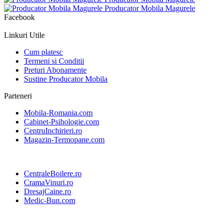
Facebook
Linkuri Utile
Cum platesc
Termeni si Conditii
Preturi Abonamente
Sustine Producator Mobila
Parteneri
Mobila-Romania.com
Cabinet-Psihologie.com
CentruInchirieri.ro
Magazin-Termopane.com
CentraleBoilere.ro
CramaVinuri.ro
DresajCaine.ro
Medic-Bun.com