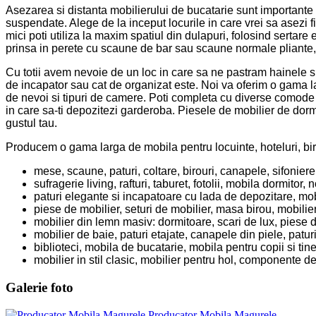
Asezarea si distanta mobilierului de bucatarie sunt importante a
suspendate. Alege de la inceput locurile in care vrei sa asezi f
mici poti utiliza la maxim spatiul din dulapuri, folosind sertare
prinsa in perete cu scaune de bar sau scaune normale pliante,
Cu totii avem nevoie de un loc in care sa ne pastram hainele si
de incapator sau cat de organizat este. Noi va oferim o gama lar
de nevoi si tipuri de camere. Poti completa cu diverse comode
in care sa-ti depozitezi garderoba. Piesele de mobilier de dormi
gustul tau.
Producem o gama larga de mobila pentru locuinte, hoteluri, biro
mese, scaune, paturi, coltare, birouri, canapele, sifoniere
sufragerie living, rafturi, taburet, fotolii, mobila dormitor,
paturi elegante si incapatoare cu lada de depozitare, mo
piese de mobilier, seturi de mobilier, masa birou, mobilier
mobilier din lemn masiv: dormitoare, scari de lux, piese de
mobilier de baie, paturi etajate, canapele din piele, paturi
biblioteci, mobila de bucatarie, mobila pentru copii si tin
mobilier in stil clasic, mobilier pentru hol, componente de
Galerie foto