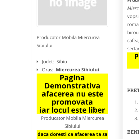
Prod
Mierc
vopsi
roman
birou
Producator Mobila Miercurea
cafea
Sibiului
serta
P
Judet:
Sibiu
Oras:
Miercurea Sibiului
Pagina
Demonstrativa
PRE
afacerea nu este
promovata
iar locul este liber
Producator Mobila Miercurea
Sibiului
BENE
daca doresti ca afacerea ta sa