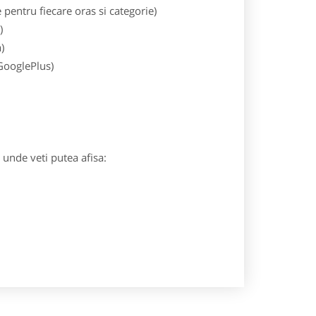
entru fiecare oras si categorie)
)
)
 GooglePlus)
) unde veti putea afisa: