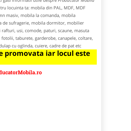
 gasi informatii utile despre
Producator Mobila
ntru locuinta ta: mobila din PAL, MDF, MDF
emn masiv, mobila la comanda, mobila
a de sufragerie, mobila dormitor, mobilier
si rafturi, usi, comode, paturi, scaune, masuta
 fotolii, taburete, garderobe, canapele, coltare,
 dulap cu oglinda, cuiere, cadre de pat etc
 promovata iar locul este
ducatorMobila.ro