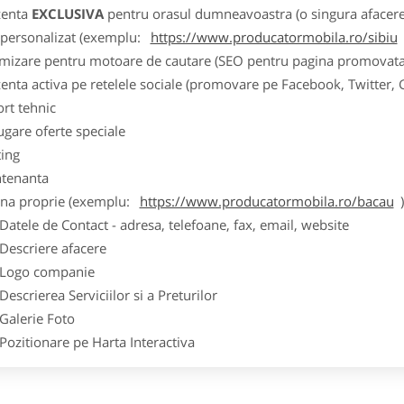
zenta
EXCLUSIVA
pentru orasul dumneavoastra (o singura afacere p
k personalizat (exemplu:
https://www.producatormobila.ro/sibiu
imizare pentru motoare de cautare (SEO pentru pagina promovata
zenta activa pe retelele sociale (promovare pe Facebook, Twitter,
ort tehnic
ugare oferte speciale
ting
tenanta
ina proprie (exemplu:
https://www.producatormobila.ro/bacau
ele de Contact - adresa, telefoane, fax, email, website
scriere afacere
go companie
crierea Serviciilor si a Preturilor
lerie Foto
itionare pe Harta Interactiva