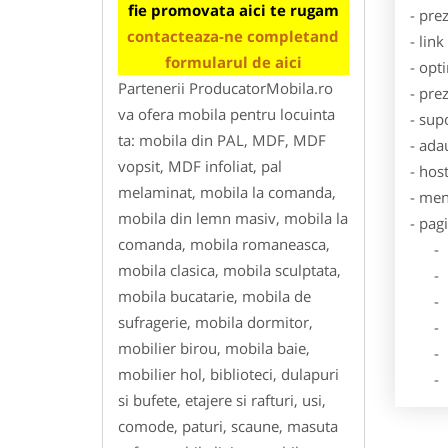
fie promovata aici te rugam
- pre
contacteaza-ne completand
- lin
formularul de aici
- opt
Partenerii ProducatorMobila.ro
- pre
va ofera mobila pentru locuinta
- sup
ta: mobila din PAL, MDF, MDF
- ada
vopsit, MDF infoliat, pal
- hos
melaminat, mobila la comanda,
- men
mobila din lemn masiv, mobila la
- pag
comanda, mobila romaneasca,
- Dat
mobila clasica, mobila sculptata,
- De
mobila bucatarie, mobila de
- Lo
sufragerie, mobila dormitor,
- Des
mobilier birou, mobila baie,
- Ga
mobilier hol, biblioteci, dulapuri
- Poz
si bufete, etajere si rafturi, usi,
comode, paturi, scaune, masuta