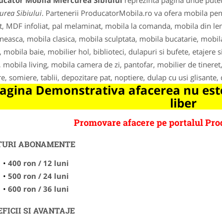
ucator Mobila Miercurea Sibiului
reprezinta pagina unde puteti
urea Sibiului
. Partenerii ProducatorMobila.ro va ofera mobila pe
t, MDF infoliat, pal melaminat, mobila la comanda, mobila din l
easca, mobila clasica, mobila sculptata, mobila bucatarie, mobil
, mobila baie, mobilier hol, biblioteci, dulapuri si bufete, etajere 
, mobila living, mobila camera de zi, pantofar, mobilier de tineret,
re, somiere, tablii, depozitare pat, noptiere, dulap cu usi glisante,
agina Demonstrativa afacerea nu este
liber
Promovare afacere pe portalul Pro
TURI ABONAMENTE
400 ron / 12 luni
500 ron / 24 luni
600 ron / 36 luni
FICII SI AVANTAJE