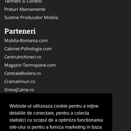
Termeni si Conditii
Preturi Abonamente
Sustine Producator Mobila
Parteneri
Mobila-Romania.com
Cabinet-Psihologie.com
CentruInchirieri.ro
Magazin-Termopane.com
CentraleBoilere.ro
CramaVinuri.ro
DresajCaine.ro
Medic-Bun.com
Alpinist-Utilitar.com
Website-ul utilizeaza cookie pentru a reţine
detaliile de conectare, pentru a colecta
Birouri-Cadastru.ro
statistici cu scopul de a optimiza functionarea
FirmaTractariAuto.ro
site-ului si pentru a furniza marketing in baza
Service-Reparatii.com