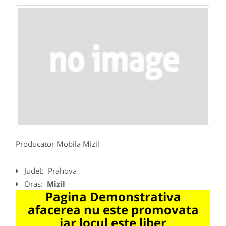
Producator Mobila Mizil
Judet:
Prahova
Oras:
Mizil
Pagina Demonstrativa
afacerea nu este promovata
iar locul este liber