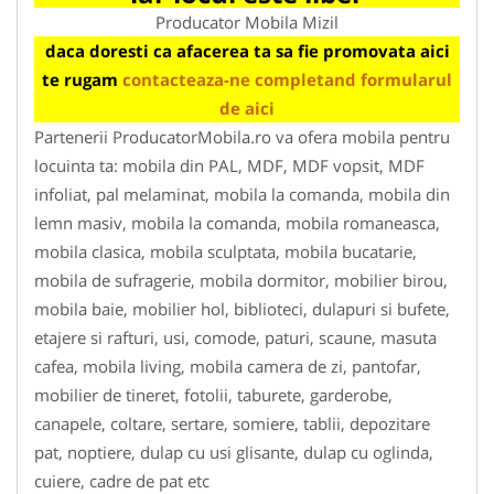
Producator Mobila Mizil
daca doresti ca afacerea ta sa fie promovata aici
te rugam
contacteaza-ne completand formularul
de aici
Partenerii ProducatorMobila.ro va ofera mobila pentru
locuinta ta: mobila din PAL, MDF, MDF vopsit, MDF
infoliat, pal melaminat, mobila la comanda, mobila din
lemn masiv, mobila la comanda, mobila romaneasca,
mobila clasica, mobila sculptata, mobila bucatarie,
mobila de sufragerie, mobila dormitor, mobilier birou,
mobila baie, mobilier hol, biblioteci, dulapuri si bufete,
etajere si rafturi, usi, comode, paturi, scaune, masuta
cafea, mobila living, mobila camera de zi, pantofar,
mobilier de tineret, fotolii, taburete, garderobe,
canapele, coltare, sertare, somiere, tablii, depozitare
pat, noptiere, dulap cu usi glisante, dulap cu oglinda,
cuiere, cadre de pat etc