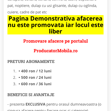
pat, noptiere, dulap cu usi glisante, dulap cu oglinda,
cuiere, cadre de pat etc
Pagina Demonstrativa afacerea
nu este promovata iar locul este
liber
Promovare afacere pe portalul
ProducatorMobila.ro
PRETURI ABONAMENTE
400 ron / 12 luni
500 ron / 24 luni
600 ron / 36 luni
BENEFICII SI AVANTAJE
- prezenta
EXCLUSIVA
pentru orasul dumneavoastra (o
singura afacere pentru fiecare oras si categorie)