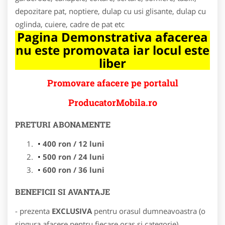
depozitare pat, noptiere, dulap cu usi glisante, dulap cu
oglinda, cuiere, cadre de pat etc
Pagina Demonstrativa afacerea
nu este promovata iar locul este
liber
Promovare afacere pe portalul
ProducatorMobila.ro
PRETURI ABONAMENTE
400 ron / 12 luni
500 ron / 24 luni
600 ron / 36 luni
BENEFICII SI AVANTAJE
- prezenta
EXCLUSIVA
pentru orasul dumneavoastra (o
singura afacere pentru fiecare oras si categorie)