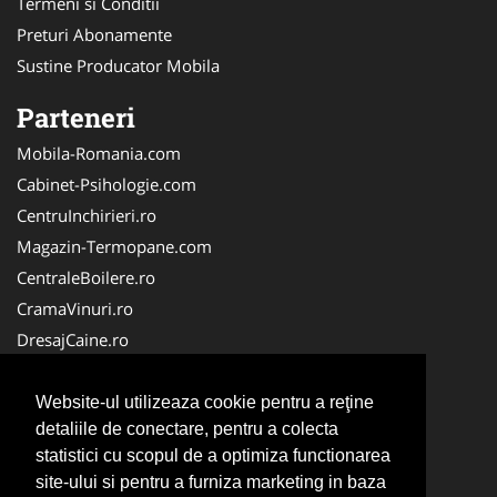
Termeni si Conditii
Preturi Abonamente
Sustine Producator Mobila
Parteneri
Mobila-Romania.com
Cabinet-Psihologie.com
CentruInchirieri.ro
Magazin-Termopane.com
CentraleBoilere.ro
CramaVinuri.ro
DresajCaine.ro
Medic-Bun.com
Alpinist-Utilitar.com
Website-ul utilizeaza cookie pentru a reţine
detaliile de conectare, pentru a colecta
Birouri-Cadastru.ro
statistici cu scopul de a optimiza functionarea
FirmaTractariAuto.ro
site-ului si pentru a furniza marketing in baza
Service-Reparatii.com