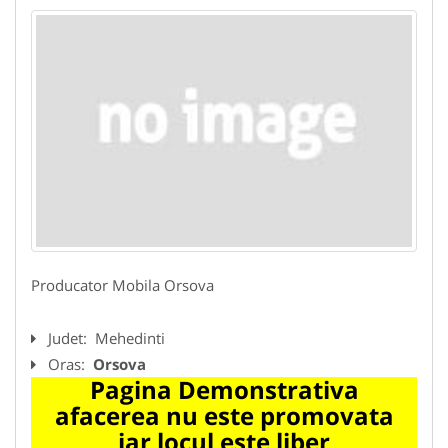
Producator Mobila Orsova
Judet:
Mehedinti
Oras:
Orsova
Pagina Demonstrativa
afacerea nu este promovata
iar locul este liber