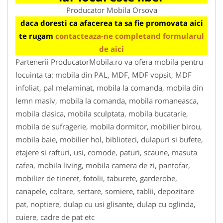
Producator Mobila Orsova
daca doresti ca afacerea ta sa fie promovata aici
te rugam
contacteaza-ne completand formularul
de aici
Partenerii ProducatorMobila.ro va ofera mobila pentru
locuinta ta: mobila din PAL, MDF, MDF vopsit, MDF
infoliat, pal melaminat, mobila la comanda, mobila din
lemn masiv, mobila la comanda, mobila romaneasca,
mobila clasica, mobila sculptata, mobila bucatarie,
mobila de sufragerie, mobila dormitor, mobilier birou,
mobila baie, mobilier hol, biblioteci, dulapuri si bufete,
etajere si rafturi, usi, comode, paturi, scaune, masuta
cafea, mobila living, mobila camera de zi, pantofar,
mobilier de tineret, fotolii, taburete, garderobe,
canapele, coltare, sertare, somiere, tablii, depozitare
pat, noptiere, dulap cu usi glisante, dulap cu oglinda,
cuiere, cadre de pat etc