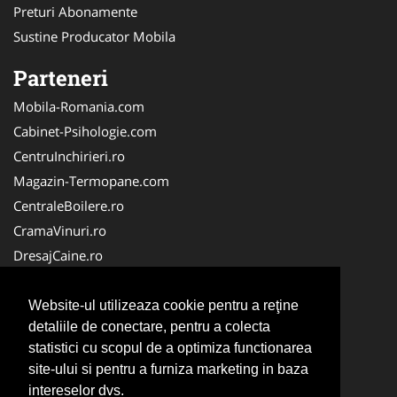
Preturi Abonamente
Sustine Producator Mobila
Parteneri
Mobila-Romania.com
Cabinet-Psihologie.com
CentruInchirieri.ro
Magazin-Termopane.com
CentraleBoilere.ro
CramaVinuri.ro
DresajCaine.ro
Medic-Bun.com
Alpinist-Utilitar.com
Website-ul utilizeaza cookie pentru a reţine
detaliile de conectare, pentru a colecta
Birouri-Cadastru.ro
statistici cu scopul de a optimiza functionarea
FirmaTractariAuto.ro
site-ului si pentru a furniza marketing in baza
Service-Reparatii.com
intereselor dvs.