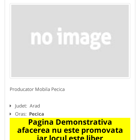
Producator Mobila Pecica
Judet:
Arad
Oras:
Pecica
Pagina Demonstrativa
afacerea nu este promovata
iar locul este liber