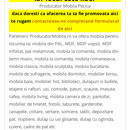
Producator Mobila Pecica
daca doresti ca afacerea ta sa fie promovata aici
te rugam
contacteaza-ne completand formularul
de aici
Partenerii ProducatorMobila.ro va ofera mobila pentru
locuinta ta: mobila din PAL, MDF, MDF vopsit, MDF
infoliat, pal melaminat, mobila la comanda, mobila din
lemn masiv, mobila la comanda, mobila romaneasca,
mobila clasica, mobila sculptata, mobila bucatarie,
mobila de sufragerie, mobila dormitor, mobilier birou,
mobila baie, mobilier hol, biblioteci, dulapuri si bufete,
etajere si rafturi, usi, comode, paturi, scaune, masuta
cafea, mobila living, mobila camera de zi, pantofar,
mobilier de tineret, fotolii, taburete, garderobe,
canapele, coltare, sertare, somiere, tablii, depozitare
pat, noptiere, dulap cu usi glisante, dulap cu oglinda,
cuiere, cadre de pat etc