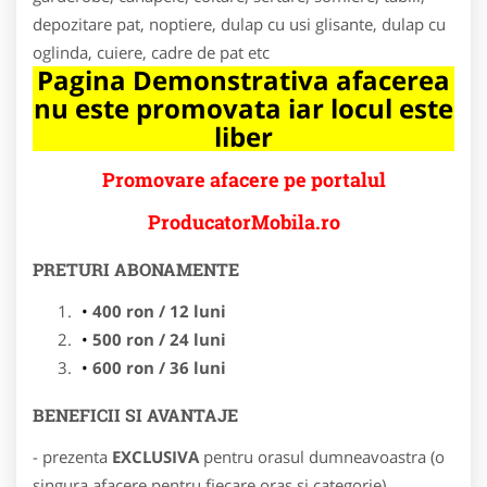
depozitare pat, noptiere, dulap cu usi glisante, dulap cu
oglinda, cuiere, cadre de pat etc
Pagina Demonstrativa afacerea
nu este promovata iar locul este
liber
Promovare afacere pe portalul
ProducatorMobila.ro
PRETURI ABONAMENTE
400 ron / 12 luni
500 ron / 24 luni
600 ron / 36 luni
BENEFICII SI AVANTAJE
- prezenta
EXCLUSIVA
pentru orasul dumneavoastra (o
singura afacere pentru fiecare oras si categorie)