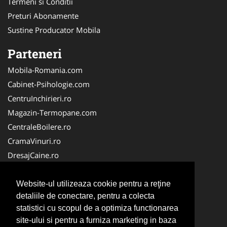
Termeni si Conditii
Preturi Abonamente
Sustine Producator Mobila
Parteneri
Mobila-Romania.com
Cabinet-Psihologie.com
CentruInchirieri.ro
Magazin-Termopane.com
CentraleBoilere.ro
CramaVinuri.ro
DresajCaine.ro
Medic-Bun.com
Alpinist-Utilitar.com
Website-ul utilizeaza cookie pentru a reţine
detaliile de conectare, pentru a colecta
Birouri-Cadastru.ro
statistici cu scopul de a optimiza functionarea
FirmaTractariAuto.ro
site-ului si pentru a furniza marketing in baza
Service-Reparatii.com