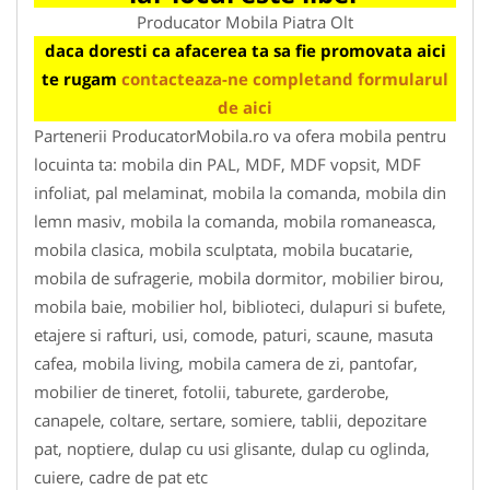
Producator Mobila Piatra Olt
daca doresti ca afacerea ta sa fie promovata aici
te rugam
contacteaza-ne completand formularul
de aici
Partenerii ProducatorMobila.ro va ofera mobila pentru
locuinta ta: mobila din PAL, MDF, MDF vopsit, MDF
infoliat, pal melaminat, mobila la comanda, mobila din
lemn masiv, mobila la comanda, mobila romaneasca,
mobila clasica, mobila sculptata, mobila bucatarie,
mobila de sufragerie, mobila dormitor, mobilier birou,
mobila baie, mobilier hol, biblioteci, dulapuri si bufete,
etajere si rafturi, usi, comode, paturi, scaune, masuta
cafea, mobila living, mobila camera de zi, pantofar,
mobilier de tineret, fotolii, taburete, garderobe,
canapele, coltare, sertare, somiere, tablii, depozitare
pat, noptiere, dulap cu usi glisante, dulap cu oglinda,
cuiere, cadre de pat etc