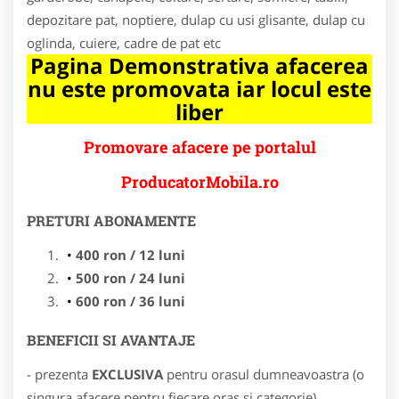
depozitare pat, noptiere, dulap cu usi glisante, dulap cu
oglinda, cuiere, cadre de pat etc
Pagina Demonstrativa afacerea
nu este promovata iar locul este
liber
Promovare afacere pe portalul
ProducatorMobila.ro
PRETURI ABONAMENTE
400 ron / 12 luni
500 ron / 24 luni
600 ron / 36 luni
BENEFICII SI AVANTAJE
- prezenta
EXCLUSIVA
pentru orasul dumneavoastra (o
singura afacere pentru fiecare oras si categorie)