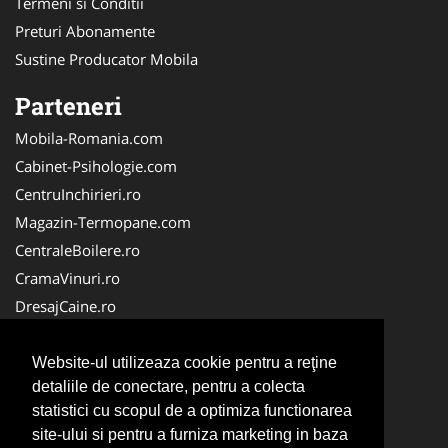
Termeni si Conditii
Preturi Abonamente
Sustine Producator Mobila
Parteneri
Mobila-Romania.com
Cabinet-Psihologie.com
CentruInchirieri.ro
Magazin-Termopane.com
CentraleBoilere.ro
CramaVinuri.ro
DresajCaine.ro
Medic-Bun.com
Alpinist-Utilitar.com
Website-ul utilizeaza cookie pentru a reţine
detaliile de conectare, pentru a colecta
Birouri-Cadastru.ro
statistici cu scopul de a optimiza functionarea
FirmaTractariAuto.ro
site-ului si pentru a furniza marketing in baza
Service-Reparatii.com