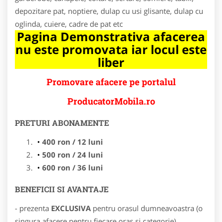
depozitare pat, noptiere, dulap cu usi glisante, dulap cu
oglinda, cuiere, cadre de pat etc
Pagina Demonstrativa afacerea
nu este promovata iar locul este
liber
Promovare afacere pe portalul
ProducatorMobila.ro
PRETURI ABONAMENTE
400 ron / 12 luni
500 ron / 24 luni
600 ron / 36 luni
BENEFICII SI AVANTAJE
- prezenta
EXCLUSIVA
pentru orasul dumneavoastra (o
singura afacere pentru fiecare oras si categorie)