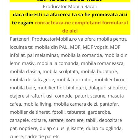
Producator Mobila Racari
daca doresti ca afacerea ta sa fie promovata aici
te rugam
contacteaza-ne completand formularul
de aici
Partenerii ProducatorMobila.ro va ofera mobila pentru
locuinta ta: mobila din PAL, MDF, MDF vopsit, MDF
infoliat, pal melaminat, mobila la comanda, mobila din
lemn masiv, mobila la comanda, mobila romaneasca,
mobila clasica, mobila sculptata, mobila bucatarie,
mobila de sufragerie, mobila dormitor, mobilier birou,
mobila baie, mobilier hol, biblioteci, dulapuri si bufete,
etajere si rafturi, usi, comode, paturi, scaune, masuta
cafea, mobila living, mobila camera de zi, pantofar,
mobilier de tineret, fotolii, taburete, garderobe,
canapele, coltare, sertare, somiere, tablii, depozitare
pat, noptiere, dulap cu usi glisante, dulap cu oglinda,
cuiere, cadre de pat etc