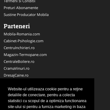
Termeni si Conditii
Preturi Abonamente
Sustine Producator Mobila
Parteneri
Mobila-Romania.com
Cabinet-Psihologie.com
CentruInchirieri.ro
Magazin-Termopane.com
CentraleBoilere.ro
CramaVinuri.ro
DresajCaine.ro
Medic-Bun.com
Alpinist-Utilitar.com
Website-ul utilizeaza cookie pentru a reţine
detaliile de conectare, pentru a colecta
Birouri-Cadastru.ro
statistici cu scopul de a optimiza functionarea
FirmaTractariAuto.ro
site-ului si pentru a furniza marketing in baza
Service-Reparatii.com