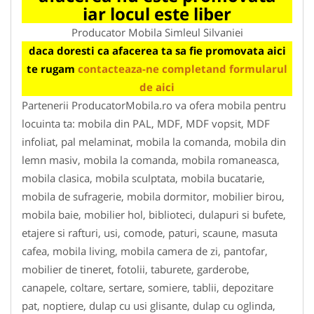
iar locul este liber
Producator Mobila Simleul Silvaniei
daca doresti ca afacerea ta sa fie promovata aici
te rugam
contacteaza-ne completand formularul
de aici
Partenerii ProducatorMobila.ro va ofera mobila pentru
locuinta ta: mobila din PAL, MDF, MDF vopsit, MDF
infoliat, pal melaminat, mobila la comanda, mobila din
lemn masiv, mobila la comanda, mobila romaneasca,
mobila clasica, mobila sculptata, mobila bucatarie,
mobila de sufragerie, mobila dormitor, mobilier birou,
mobila baie, mobilier hol, biblioteci, dulapuri si bufete,
etajere si rafturi, usi, comode, paturi, scaune, masuta
cafea, mobila living, mobila camera de zi, pantofar,
mobilier de tineret, fotolii, taburete, garderobe,
canapele, coltare, sertare, somiere, tablii, depozitare
pat, noptiere, dulap cu usi glisante, dulap cu oglinda,