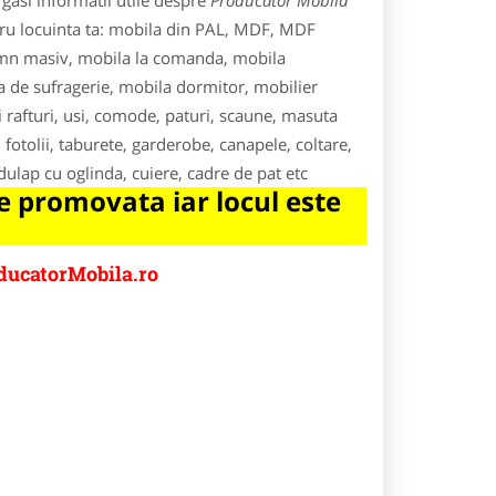
gasi informatii utile despre
Producator Mobila
tru locuinta ta: mobila din PAL, MDF, MDF
emn masiv, mobila la comanda, mobila
a de sufragerie, mobila dormitor, mobilier
si rafturi, usi, comode, paturi, scaune, masuta
 fotolii, taburete, garderobe, canapele, coltare,
 dulap cu oglinda, cuiere, cadre de pat etc
 promovata iar locul este
ducatorMobila.ro