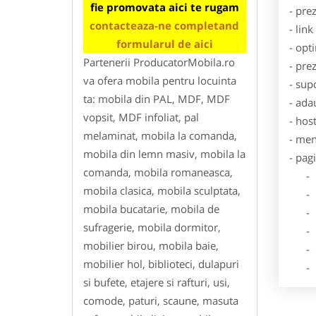
fie promovata aici te rugam
- pre
contacteaza-ne completand
- lin
formularul de aici
- opt
Partenerii ProducatorMobila.ro
- pre
va ofera mobila pentru locuinta
- sup
ta: mobila din PAL, MDF, MDF
- ada
vopsit, MDF infoliat, pal
- hos
melaminat, mobila la comanda,
- men
mobila din lemn masiv, mobila la
- pag
comanda, mobila romaneasca,
- Dat
mobila clasica, mobila sculptata,
- De
mobila bucatarie, mobila de
- Lo
sufragerie, mobila dormitor,
- Des
mobilier birou, mobila baie,
- Ga
mobilier hol, biblioteci, dulapuri
- Poz
si bufete, etajere si rafturi, usi,
comode, paturi, scaune, masuta