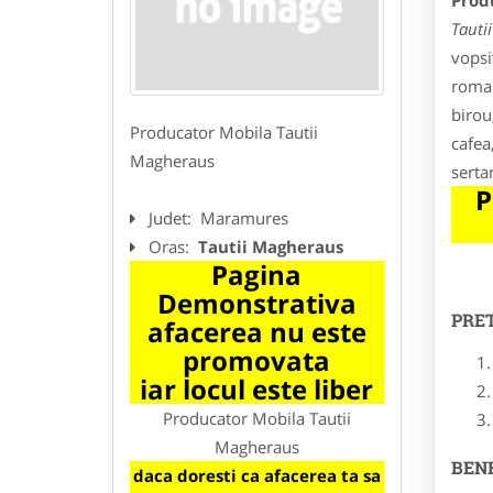
Prod
Tauti
vopsi
roman
birou
Producator Mobila Tautii
cafea
Magheraus
serta
P
Judet:
Maramures
Oras:
Tautii Magheraus
Pagina
Demonstrativa
PRE
afacerea nu este
promovata
iar locul este liber
Producator Mobila Tautii
Magheraus
BENE
daca doresti ca afacerea ta sa