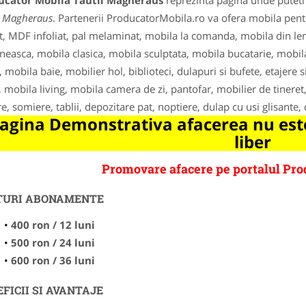
ucator Mobila Tautii Magheraus
reprezinta pagina unde puteti 
i Magheraus
. Partenerii ProducatorMobila.ro va ofera mobila pen
t, MDF infoliat, pal melaminat, mobila la comanda, mobila din l
easca, mobila clasica, mobila sculptata, mobila bucatarie, mobil
, mobila baie, mobilier hol, biblioteci, dulapuri si bufete, etajere 
, mobila living, mobila camera de zi, pantofar, mobilier de tineret,
re, somiere, tablii, depozitare pat, noptiere, dulap cu usi glisante,
agina Demonstrativa afacerea nu este
liber
Promovare afacere pe portalul Pro
TURI ABONAMENTE
400 ron / 12 luni
500 ron / 24 luni
600 ron / 36 luni
FICII SI AVANTAJE