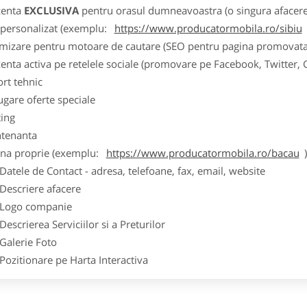
zenta
EXCLUSIVA
pentru orasul dumneavoastra (o singura afacere p
k personalizat (exemplu:
https://www.producatormobila.ro/sibiu
imizare pentru motoare de cautare (SEO pentru pagina promovata
zenta activa pe retelele sociale (promovare pe Facebook, Twitter,
ort tehnic
ugare oferte speciale
ting
tenanta
ina proprie (exemplu:
https://www.producatormobila.ro/bacau
ele de Contact - adresa, telefoane, fax, email, website
scriere afacere
go companie
crierea Serviciilor si a Preturilor
lerie Foto
itionare pe Harta Interactiva