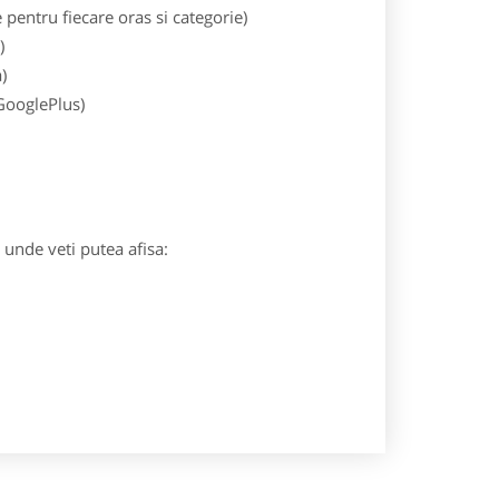
entru fiecare oras si categorie)
)
)
 GooglePlus)
) unde veti putea afisa: