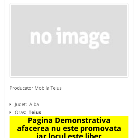
Producator Mobila Teius
Judet:
Alba
Oras:
Teius
Pagina Demonstrativa
afacerea nu este promovata
iar locul este liber