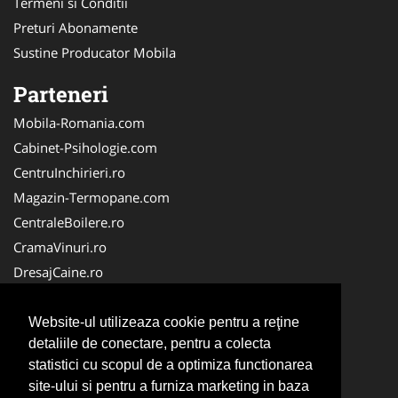
Termeni si Conditii
Preturi Abonamente
Sustine Producator Mobila
Parteneri
Mobila-Romania.com
Cabinet-Psihologie.com
CentruInchirieri.ro
Magazin-Termopane.com
CentraleBoilere.ro
CramaVinuri.ro
DresajCaine.ro
Medic-Bun.com
Alpinist-Utilitar.com
Website-ul utilizeaza cookie pentru a reţine
detaliile de conectare, pentru a colecta
Birouri-Cadastru.ro
statistici cu scopul de a optimiza functionarea
FirmaTractariAuto.ro
site-ului si pentru a furniza marketing in baza
Service-Reparatii.com