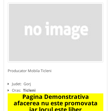
Producator Mobila Ticleni
Judet:
Gorj
Oras:
Ticleni
Pagina Demonstrativa
afacerea nu este promovata
iar locul este liber