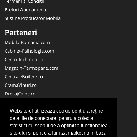
Termeni si Conditii
Preturi Abonamente
Sustine Producator Mobila
Parteneri
Mobila-Romania.com
Cabinet-Psihologie.com
CentruInchirieri.ro
Magazin-Termopane.com
CentraleBoilere.ro
CramaVinuri.ro
DresajCaine.ro
Medic-Bun.com
Alpinist-Utilitar.com
Website-ul utilizeaza cookie pentru a reţine
detaliile de conectare, pentru a colecta
Birouri-Cadastru.ro
statistici cu scopul de a optimiza functionarea
FirmaTractariAuto.ro
site-ului si pentru a furniza marketing in baza
Service-Reparatii.com