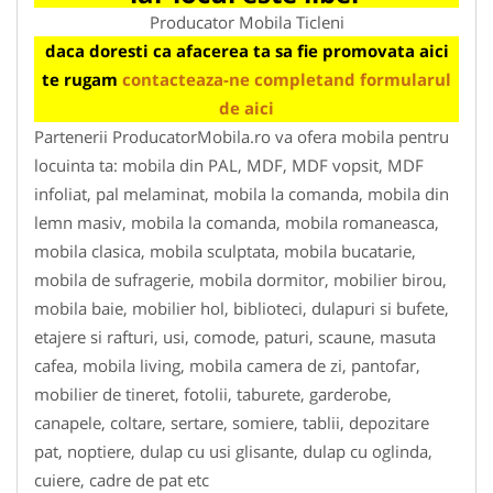
Producator Mobila Ticleni
daca doresti ca afacerea ta sa fie promovata aici
te rugam
contacteaza-ne completand formularul
de aici
Partenerii ProducatorMobila.ro va ofera mobila pentru
locuinta ta: mobila din PAL, MDF, MDF vopsit, MDF
infoliat, pal melaminat, mobila la comanda, mobila din
lemn masiv, mobila la comanda, mobila romaneasca,
mobila clasica, mobila sculptata, mobila bucatarie,
mobila de sufragerie, mobila dormitor, mobilier birou,
mobila baie, mobilier hol, biblioteci, dulapuri si bufete,
etajere si rafturi, usi, comode, paturi, scaune, masuta
cafea, mobila living, mobila camera de zi, pantofar,
mobilier de tineret, fotolii, taburete, garderobe,
canapele, coltare, sertare, somiere, tablii, depozitare
pat, noptiere, dulap cu usi glisante, dulap cu oglinda,
cuiere, cadre de pat etc