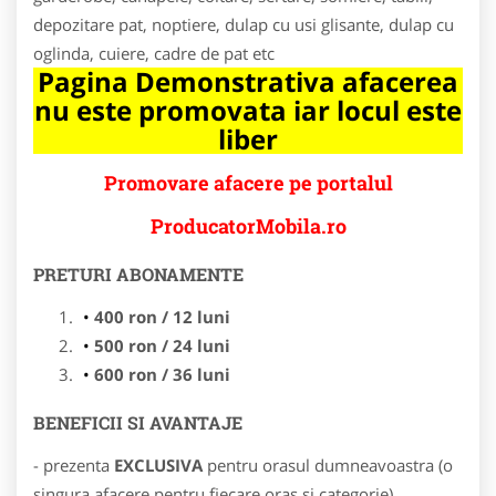
depozitare pat, noptiere, dulap cu usi glisante, dulap cu
oglinda, cuiere, cadre de pat etc
Pagina Demonstrativa afacerea
nu este promovata iar locul este
liber
Promovare afacere pe portalul
ProducatorMobila.ro
PRETURI ABONAMENTE
400 ron / 12 luni
500 ron / 24 luni
600 ron / 36 luni
BENEFICII SI AVANTAJE
- prezenta
EXCLUSIVA
pentru orasul dumneavoastra (o
singura afacere pentru fiecare oras si categorie)