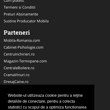
Cum platesc
Termeni si Conditii
Preturi Abonamente
Sustine Producator Mobila
Parteneri
Mobila-Romania.com
Cabinet-Psihologie.com
CentruInchirieri.ro
Magazin-Termopane.com
CentraleBoilere.ro
CramaVinuri.ro
DresajCaine.ro
Medic-Bun.com
Alpinist-Utilitar.com
Website-ul utilizeaza cookie pentru a reţine
detaliile de conectare, pentru a colecta
Birouri-Cadastru.ro
statistici cu scopul de a optimiza functionarea
FirmaTractariAuto.ro