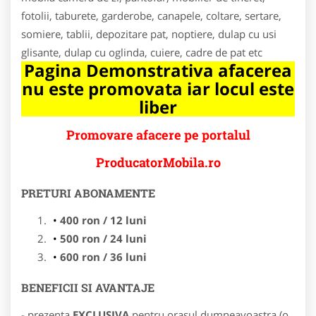
fotolii, taburete, garderobe, canapele, coltare, sertare,
somiere, tablii, depozitare pat, noptiere, dulap cu usi
glisante, dulap cu oglinda, cuiere, cadre de pat etc
Pagina Demonstrativa afacerea
nu este promovata iar locul este
liber
Promovare afacere pe portalul
ProducatorMobila.ro
PRETURI ABONAMENTE
400 ron / 12 luni
500 ron / 24 luni
600 ron / 36 luni
BENEFICII SI AVANTAJE
- prezenta
EXCLUSIVA
pentru orasul dumneavoastra (o