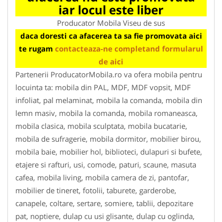
iar locul este liber
Producator Mobila Viseu de sus
daca doresti ca afacerea ta sa fie promovata aici
te rugam
contacteaza-ne completand formularul
de aici
Partenerii ProducatorMobila.ro va ofera mobila pentru
locuinta ta: mobila din PAL, MDF, MDF vopsit, MDF
infoliat, pal melaminat, mobila la comanda, mobila din
lemn masiv, mobila la comanda, mobila romaneasca,
mobila clasica, mobila sculptata, mobila bucatarie,
mobila de sufragerie, mobila dormitor, mobilier birou,
mobila baie, mobilier hol, biblioteci, dulapuri si bufete,
etajere si rafturi, usi, comode, paturi, scaune, masuta
cafea, mobila living, mobila camera de zi, pantofar,
mobilier de tineret, fotolii, taburete, garderobe,
canapele, coltare, sertare, somiere, tablii, depozitare
pat, noptiere, dulap cu usi glisante, dulap cu oglinda,