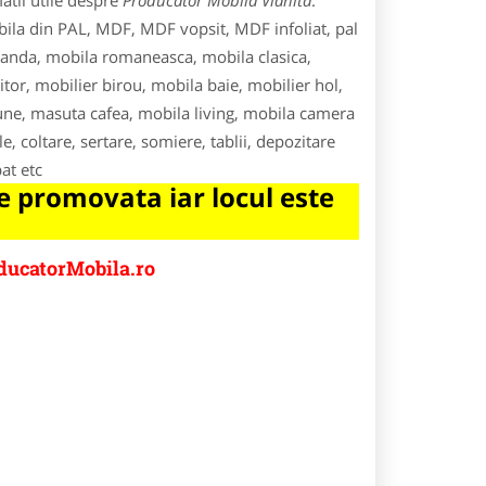
atii utile despre
Producator Mobila Vlahita
.
bila din PAL, MDF, MDF vopsit, MDF infoliat, pal
anda, mobila romaneasca, mobila clasica,
tor, mobilier birou, mobila baie, mobilier hol,
scaune, masuta cafea, mobila living, mobila camera
e, coltare, sertare, somiere, tablii, depozitare
at etc
 promovata iar locul este
ducatorMobila.ro