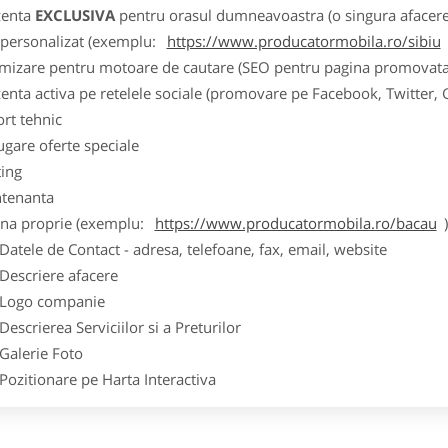
zenta
EXCLUSIVA
pentru orasul dumneavoastra (o singura afacere p
k personalizat (exemplu:
https://www.producatormobila.ro/sibiu
imizare pentru motoare de cautare (SEO pentru pagina promovata
zenta activa pe retelele sociale (promovare pe Facebook, Twitter,
ort tehnic
ugare oferte speciale
ting
tenanta
ina proprie (exemplu:
https://www.producatormobila.ro/bacau
ele de Contact - adresa, telefoane, fax, email, website
scriere afacere
go companie
crierea Serviciilor si a Preturilor
lerie Foto
itionare pe Harta Interactiva