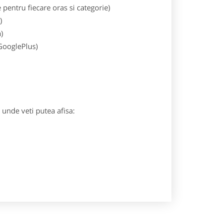
entru fiecare oras si categorie)
)
)
 GooglePlus)
) unde veti putea afisa: