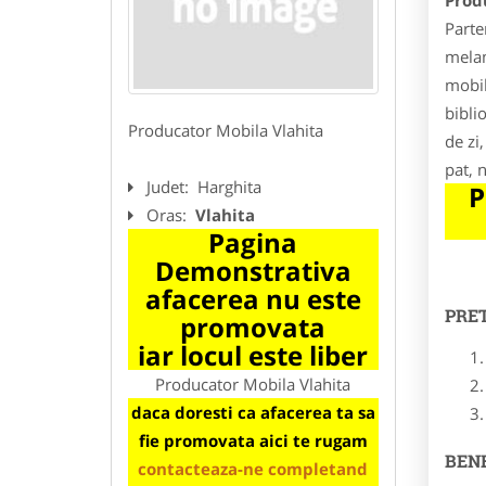
Prod
Parte
melam
mobil
bibli
Producator Mobila Vlahita
de zi
pat, 
Judet:
Harghita
P
Oras:
Vlahita
Pagina
Demonstrativa
afacerea nu este
PRE
promovata
iar locul este liber
Producator Mobila Vlahita
daca doresti ca afacerea ta sa
fie promovata aici te rugam
BENE
contacteaza-ne completand