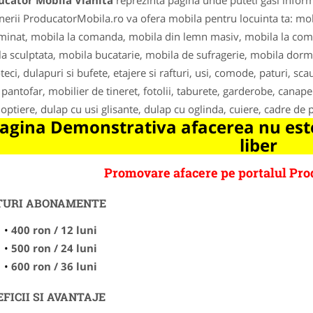
ucator Mobila Vlahita
reprezinta pagina unde puteti gasi inform
nerii ProducatorMobila.ro va ofera mobila pentru locuinta ta: mo
inat, mobila la comanda, mobila din lemn masiv, mobila la com
a sculptata, mobila bucatarie, mobila de sufragerie, mobila dormi
oteci, dulapuri si bufete, etajere si rafturi, usi, comode, paturi, 
, pantofar, mobilier de tineret, fotolii, taburete, garderobe, canapel
noptiere, dulap cu usi glisante, dulap cu oglinda, cuiere, cadre de p
agina Demonstrativa afacerea nu este
liber
Promovare afacere pe portalul Pro
TURI ABONAMENTE
400 ron / 12 luni
500 ron / 24 luni
600 ron / 36 luni
FICII SI AVANTAJE