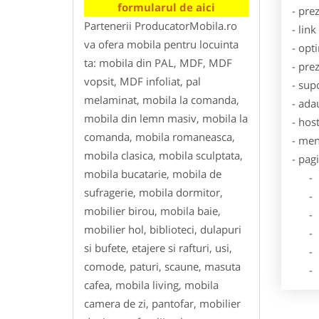
formularul de aici
- pre
Partenerii ProducatorMobila.ro
- lin
va ofera mobila pentru locuinta
- opt
ta: mobila din PAL, MDF, MDF
- pre
vopsit, MDF infoliat, pal
- sup
melaminat, mobila la comanda,
- ada
mobila din lemn masiv, mobila la
- hos
comanda, mobila romaneasca,
- men
mobila clasica, mobila sculptata,
- pag
mobila bucatarie, mobila de
- Dat
sufragerie, mobila dormitor,
- De
mobilier birou, mobila baie,
- Lo
mobilier hol, biblioteci, dulapuri
- Des
si bufete, etajere si rafturi, usi,
- Ga
comode, paturi, scaune, masuta
- Poz
cafea, mobila living, mobila
camera de zi, pantofar, mobilier